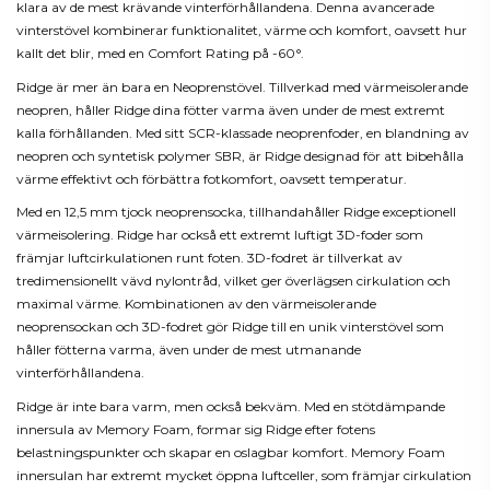
klara av de mest krävande vinterförhållandena. Denna avancerade
vinterstövel kombinerar funktionalitet, värme och komfort, oavsett hur
kallt det blir, med en Comfort Rating på -60°.
Ridge är mer än bara en Neoprenstövel. Tillverkad med värmeisolerande
neopren, håller Ridge dina fötter varma även under de mest extremt
kalla förhållanden. Med sitt SCR-klassade neoprenfoder, en blandning av
neopren och syntetisk polymer SBR, är Ridge designad för att bibehålla
värme effektivt och förbättra fotkomfort, oavsett temperatur.
Med en 12,5 mm tjock neoprensocka, tillhandahåller Ridge exceptionell
värmeisolering. Ridge har också ett extremt luftigt 3D-foder som
främjar luftcirkulationen runt foten. 3D-fodret är tillverkat av
tredimensionellt vävd nylontråd, vilket ger överlägsen cirkulation och
maximal värme. Kombinationen av den värmeisolerande
neoprensockan och 3D-fodret gör Ridge till en unik vinterstövel som
håller fötterna varma, även under de mest utmanande
vinterförhållandena.
Ridge är inte bara varm, men också bekväm. Med en stötdämpande
innersula av Memory Foam, formar sig Ridge efter fotens
belastningspunkter och skapar en oslagbar komfort. Memory Foam
innersulan har extremt mycket öppna luftceller, som främjar cirkulation