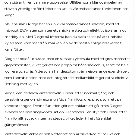
och bidrar till en varmare upplevelse. Ullfilten som klär ovandelen av
stöveln ytterligare förstärker den unika värmeisolerande funktionen hos
Ridge.
Mellansulan i Ridge har en unik värmeisolerande funktion, med ett
inbyggt EVA-lager som ger ett mjukare steg och effektivt isolerar mot
markkylan. Med Ridge på fötterna kan du vara säker på att undvika
kylan som kommer från marken, en av de mest vanliga orsakerna till
kalla fötter.
Ridge är också utrustad med en slitstark yttersula med ett grovmönstrat
greppmönster, vilket ger ett bra grepp på både snö och is, samt på hala
löv, lera och gräs. Yttersulan har dessutom värmeisolerande egenskaper,
som i kombination med det integrerade mellanskiktet ger extra effektiv
isolering mot kylan.
Ridge, den perfekta vinterstöveln, underlättar normal gång och
belastning genom sin extra kraftiga framfotsrulle, precis som ett par
vandrarkängor. Denna funktion gör det enklare att gå, trots Ridge's
avancerade isoleringskonstruktion. Framfotsrullen styr och underlättar
framförallt avvecklingen av steget, vilket leder till ett förenklat
gångmönster.
Vinterstöveln Ridge är helt vattentät och är tillverkad av mjukt och