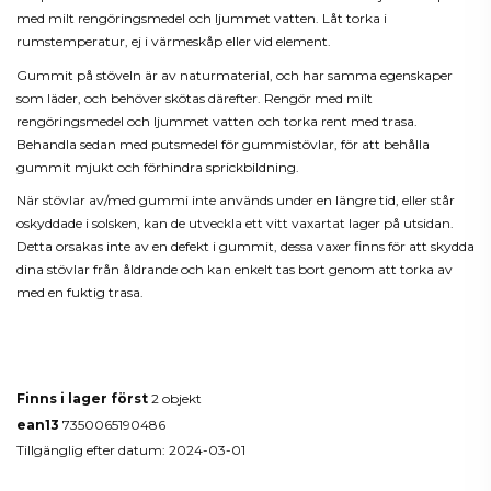
med milt rengöringsmedel och ljummet vatten. Låt torka i
rumstemperatur, ej i värmeskåp eller vid element.
Gummit på stöveln är av naturmaterial, och har samma egenskaper
som läder, och behöver skötas därefter. Rengör med milt
rengöringsmedel och ljummet vatten och torka rent med trasa.
Behandla sedan med putsmedel för gummistövlar, för att behålla
gummit mjukt och förhindra sprickbildning.
När stövlar av/med gummi inte används under en längre tid, eller står
oskyddade i solsken, kan de utveckla ett vitt vaxartat lager på utsidan.
Detta orsakas inte av en defekt i gummit, dessa vaxer finns för att skydda
dina stövlar från åldrande och kan enkelt tas bort genom att torka av
med en fuktig trasa.
Produktdetaljer
Finns i lager först
2 objekt
ean13
7350065190486
Tillgänglig efter datum:
2024-03-01