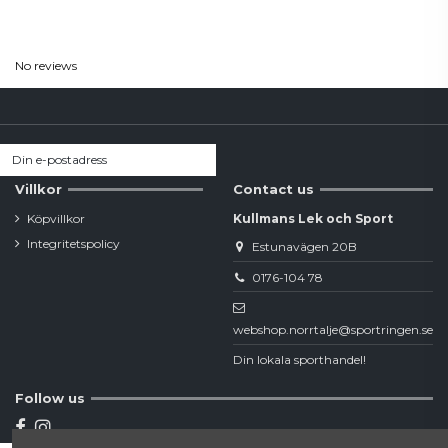
Reviews
(0)
No reviews
Villkor
Contact us
Köpvillkor
Kullmans Lek och Sport
Integritetspolicy
Estunavägen 20B
0176-104 78
webshop.norrtalje@sportringen.se
Din lokala sporthandel!
Follow us