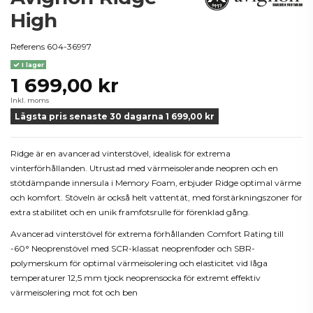
High
Referens
604-36997
I lager
1 699,00 kr
Inkl. moms
Lägsta pris senaste 30 dagarna 1 699,00 kr
Ridge är en avancerad vinterstövel, idealisk för extrema
vinterförhållanden. Utrustad med värmeisolerande neopren och en
stötdämpande innersula i Memory Foam, erbjuder Ridge optimal värme
och komfort. Stöveln är också helt vattentät, med förstärkningszoner för
extra stabilitet och en unik framfotsrulle för förenklad gång.
Avancerad vinterstövel för extrema förhållanden Comfort Rating till
-60° Neoprenstövel med SCR-klassat neoprenfoder och SBR-
polymerskum för optimal värmeisolering och elasticitet vid låga
temperaturer 12,5 mm tjock neoprensocka för extremt effektiv
värmeisolering mot fot och ben