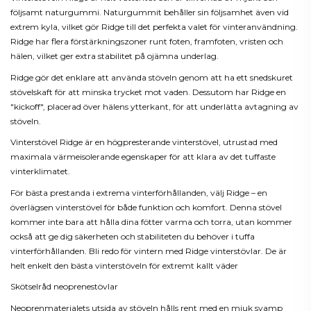
följsamt naturgummi. Naturgummit behåller sin följsamhet även vid
extrem kyla, vilket gör Ridge till det perfekta valet för vinteranvändning.
Ridge har flera förstärkningszoner runt foten, framfoten, vristen och
hälen, vilket ger extra stabilitet på ojämna underlag.
Ridge gör det enklare att använda stöveln genom att ha ett snedskuret
stövelskaft för att minska trycket mot vaden. Dessutom har Ridge en
"kickoff", placerad över hälens ytterkant, för att underlätta avtagning av
stöveln.
Vinterstövel Ridge är en högpresterande vinterstövel, utrustad med
maximala värmeisolerande egenskaper för att klara av det tuffaste
vinterklimatet.
För bästa prestanda i extrema vinterförhållanden, välj Ridge – en
överlägsen vinterstövel för både funktion och komfort. Denna stövel
kommer inte bara att hålla dina fötter varma och torra, utan kommer
också att ge dig säkerheten och stabiliteten du behöver i tuffa
vinterförhållanden. Bli redo för vintern med Ridge vinterstövlar. De är
helt enkelt den bästa vinterstöveln för extremt kallt väder
Skötselråd neoprenestövlar
Neoprenmaterialets utsida av stöveln hålls rent med en mjuk svamp