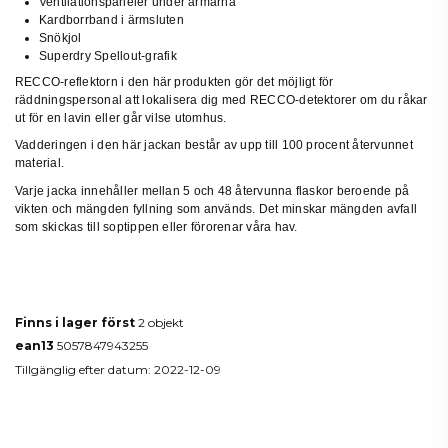
Ventilationspaneler under armarna
Kardborrband i ärmsluten
Snökjol
Superdry Spellout-grafik
RECCO-reflektorn i den här produkten gör det möjligt för
räddningspersonal att lokalisera dig med RECCO-detektorer om du råkar
ut för en lavin eller går vilse utomhus.
Vadderingen i den här jackan består av upp till 100 procent återvunnet
material.
Varje jacka innehåller mellan 5 och 48 återvunna flaskor beroende på
vikten och mängden fyllning som används. Det minskar mängden avfall
som skickas till soptippen eller förorenar våra hav.
Produktdetaljer
Finns i lager först
2 objekt
ean13
5057847943255
Tillgänglig efter datum:
2022-12-09
Reviews
(0)