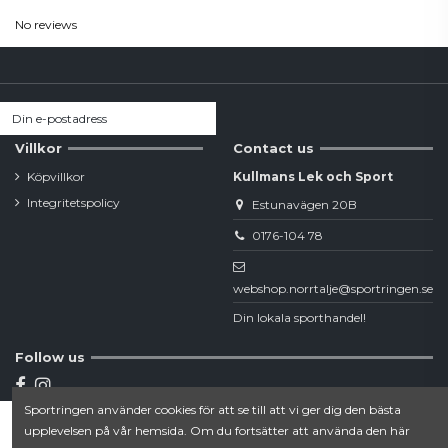
No reviews
Villkor
Contact us
Köpvillkor
Kullmans Lek och Sport
Integritetspolicy
Estunavägen 20B
0176-104 78
webshop.norrtalje@sportringen.se
Din lokala sporthandel!
Follow us
Sportringen använder cookies för att se till att vi ger dig den bästa
Newsletter
upplevelsen på vår hemsida. Om du fortsätter att använda den här
Lägg till i varukorgen