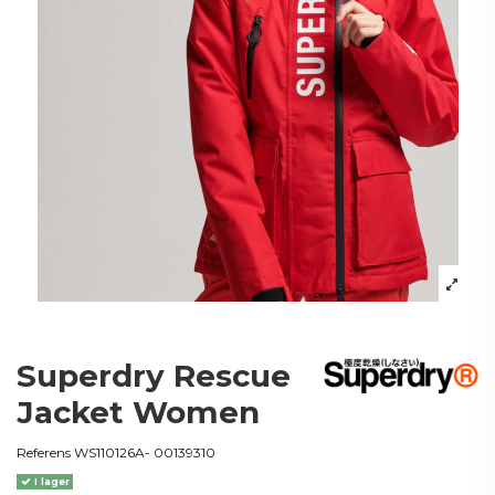
Superdry Rescue
Jacket Women
Referens
WS110126A- 00139310
I lager