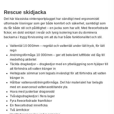
Beskrivning
Rescue skidjacka
Det här klassiska vintersportplagget har oändligt med ergonomiskt
utformade lösningar som ger både komfort och säkerhet, samtidigt som
du får både stil och pålitlighet – en jacka som har allt. Med fleecefodrade
fickor, en dold snökjol i resår och lyxig isolering kan du dominera
backarna i trygg förvissning om att du har både funktionalitet och stil.
Vattentät 10 000/mm – regntät och vattentät under lätt tryck, för lätt
regn
Andningsförmåga 10 000/mm – ger ett bekvämt luftflöde vid låg till
medelhög aktivitet
Täckta dragkedjor – dragkedjor med en ytbeläggning som hjälper till
att förhindra att vatten tränger in
Heltejpade sömmar som tejpats invändigt för att förhindra att vatten
tränger in.
Hållbar vattenavstötningsförmåga. Det här materialet har belagts
med en avancerad vattenavstötande yta
Huva med justerbar dragsnodd
Tvåvägsdragkedjor i flera lager
Fyra fleecefodrade framfickor
En fleecefodrad innerficka
Två ärmfickor