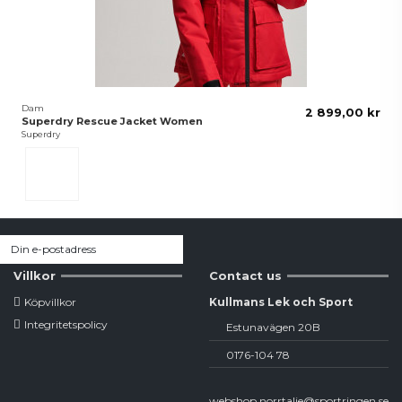
Dam
2 899,00 kr
Superdry Rescue Jacket Women
Superdry
Röd
Villkor
Contact us
Köpvillkor
Kullmans Lek och Sport
Integritetspolicy
Estunavägen 20B
0176-104 78
webshop.norrtalje@sportringen.se