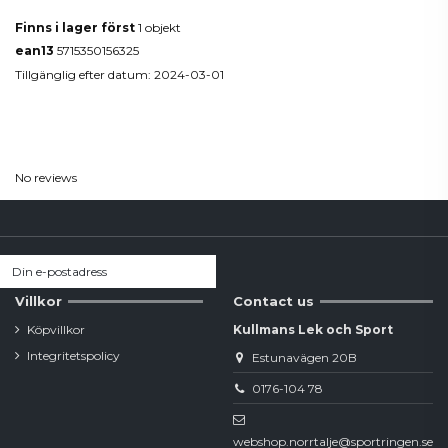
Finns i lager först
1 objekt
ean13
5715350156325
Tillgänglig efter datum:
2024-03-01
Reviews
(0)
No reviews
Villkor
Contact us
Köpvillkor
Kullmans Lek och Sport
Integritetspolicy
Estunavägen 20B
0176-104 78
webshop.norrtalje@sportringen.se