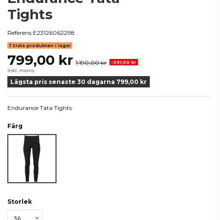
Tights
Referens
E23126062298
Sista produkten i lager
799,00 kr
1 190,00 kr
-391,00 kr
Inkl. moms
Lägsta pris senaste 30 dagarna 799,00 kr
Endurance Tata Tights
Färg
Svart
Storlek