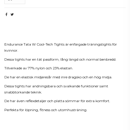
Beskrivning
Endurance Tata W Cool-Tech Tights är enfärgade träningstights för
kvinnor.
Dessa tights har en tät passform, lång längd och normal benbredd.
Tillverkade av 77% nylon och 23% elastan.
De har en elastisk midjeresår med inre dragsko och en hög midja.
Dessa tights har andningsbara och svalkande funktioner samt
snabbtorkande teknik.
De har även reflexdetaljer och platta sömmar för extra komfort.
Perfekta för löpning, fitness och utomhusträning.
Produktdetaljer