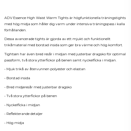
Beskrivning
ADV Essence High Waist Warm Tights är högfunktionella träningstights
med hög midja som håller dig varm under intensiva träningspass i kalla
förhållanden.
Dessa avancerade tights är gjorda av ett mjukt och funktionellt
trikåmaterial med borstad insida som ger bra värme och hög komfort.
Tightsen har även bred resår i midjan med justerbar dragsko för optimal
passform, två stora ytterfickor på benen samt nyckelficka i midjan.
• Mjuk trikå av återvunnen polyester och elastan
• Borstad insida
• Bred midjeresår med justerbar dragsko
• Två stora ytterfickor på benen
• Nyckelficka i midjan
• Reflekterande detaljer
• Hög midja