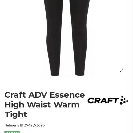
Craft ADV Essence
High Waist Warm
Tight
Referens
1913749_76393
I lager