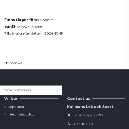
Produktdetaljer
Finns i lager först
3 objekt
ean13
7318573950268
Tillgänglig efter datum:
2024-10-19
Reviews
(0)
No reviews
Villkor
Contact us
Köpvillkor
Kullmans Lek och Sport
Integritetspolicy
Estunavägen 20B
0176-104 78