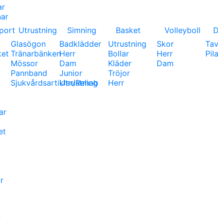
ar
ar
port
Utrustning
Simning
Basket
Volleyboll
D
Glasögon
Badklädder
Utrustning
Skor
Tav
ket
Tränarbänken
Herr
Bollar
Herr
Pil
Mössor
Dam
Kläder
Dam
Pannband
Junior
Tröjor
Sjukvårdsartiklar/Rehab
Utrustning
Herr
ar
et
r