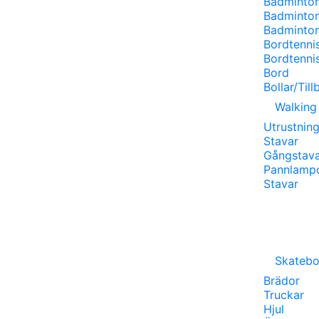
Badminto
Badminton
Badminton
Bordtenni
Bordtenni
Bord
Bollar/Til
Walking
Utrustnin
Stavar
Gångstav
Pannlamp
Stavar
Skatebo
Brädor
Truckar
Hjul