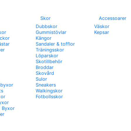
Skor
Accessoarer
Dubbskor
Väskor
kor
Gummistövlar
Kepsar
ackor
Kängor
ästar
Sandaler & tofflor
er
Träningsskor
Löparskor
Skotillbehör
Broddar
Skovård
Sulor
sbyxor
Sneakers
ts
Walkingskor
xor
Fotbollsskor
yxor
a Byxor
er