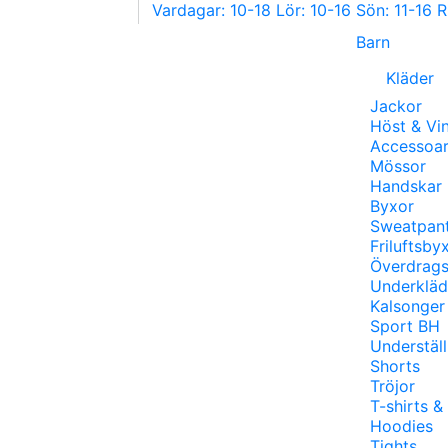
Vardagar: 10-18 Lör: 10-16 Sön: 11-16 
Barn
Kläder
Jackor
Höst & Vin
Accessoar
Mössor
Handskar
Byxor
Sweatpan
Friluftsby
Överdrag
Underkläd
Kalsonger
Sport BH
Underställ
Shorts
Tröjor
T-shirts &
Hoodies
Tights