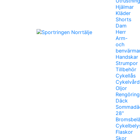
Utrustnin
Hjälmar
Kläder
Shorts
Dam
Herr
Arm-
och
benvärma
Handskar
Strumpor
Tillbehör
Cykellås
Cykelvård
Oljor
Rengöring
Däck
Sommadä
28"
Bromsbel
Cykelbely
Flaskor
Skor