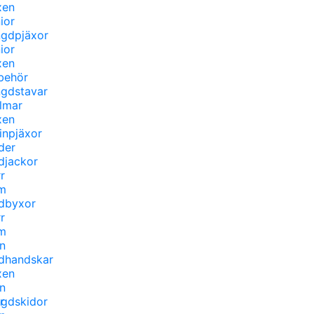
xen
ior
gdpjäxor
ior
xen
lbehör
gdstavar
lmar
xen
inpjäxor
der
djackor
r
m
dbyxor
r
m
n
dhandskar
xen
n
r
gdskidor