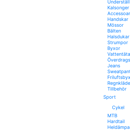
Underställ
Kalsonger
Accessoar
Handskar
Mössor
Bälten
Halsdukar
Strumpor
Byxor
Vattentät
Överdrag
Jeans
Sweatpan
Friluftsby
Regnkläde
Tillbehör
Sport
Cykel
MTB
Hardtail
Heldämpa