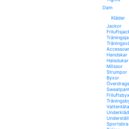
Dam
Kläder
Jackor
Friluftsjac
Träningsj
Träningsv
Accessoar
Handskar
Halsdukar
Mössor
Strumpor
Byxor
Överdrag
Sweatpan
Friluftsby
Träningsb
Vattentät
Underkläd
Underställ
Sportsbra