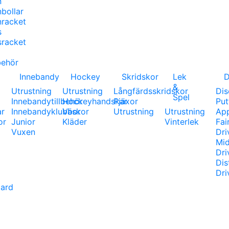
n
bollar
racket
s
sracket
lbehör
Innebandy
Hockey
Skridskor
Lek
D
&
g
Utrustning
Utrustning
Långfärdsskridskor
Dis
Spel
Innebandytillbehör
Hockeyhandskar
Pjäxor
Put
ar
Innebandyklubbor
Väskor
Utrustning
Utrustning
Ap
or
Junior
Kläder
Vinterlek
Fai
Vuxen
Dri
Mi
Dri
Dis
Dri
ard