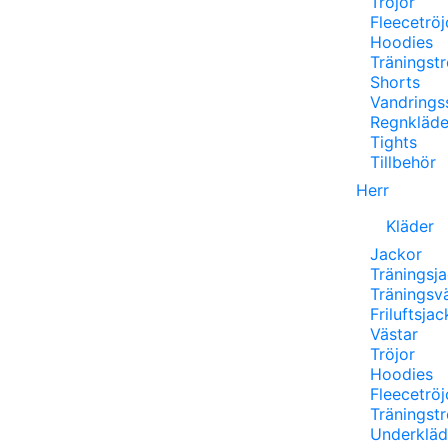
Tröjor
Fleecetröj
Hoodies
Träningstr
Shorts
Vandrings
Regnkläde
Tights
Tillbehör
Herr
Kläder
Jackor
Träningsj
Träningsv
Friluftsjac
Västar
Tröjor
Hoodies
Fleecetröj
Träningstr
Underkläd