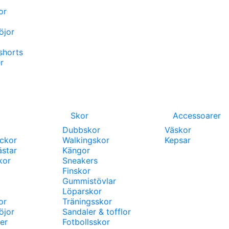
or
öjor
shorts
r
Skor
Accessoarer
Dubbskor
Väskor
ackor
Walkingskor
Kepsar
ästar
Kängor
kor
Sneakers
Finskor
Gummistövlar
Löparskor
or
Träningsskor
öjor
Sandaler & tofflor
er
Fotbollsskor