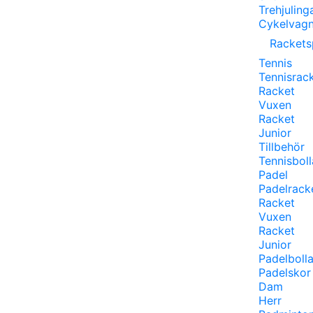
Trehjuling
Cykelvagn
Rackets
Tennis
Tennisrac
Racket
Vuxen
Racket
Junior
Tillbehör
Tennisboll
Padel
Padelrack
Racket
Vuxen
Racket
Junior
Padelbolla
Padelskor
Dam
Herr