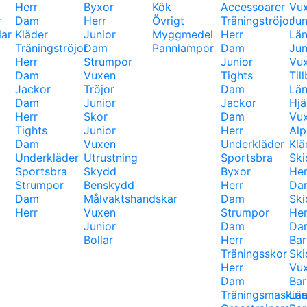
Herr
Byxor
Kök
Accessoarer
Vu
r
Dam
Herr
Övrigt
Träningströjor
Jun
lar
Kläder
Junior
Myggmedel
Herr
Län
Träningströjor
Dam
Pannlampor
Dam
Jun
Herr
Strumpor
Junior
Vu
Dam
Vuxen
Tights
Til
Jackor
Tröjor
Dam
Län
Dam
Junior
Jackor
Hjä
Herr
Skor
Dam
Vu
Tights
Junior
Herr
Alp
Dam
Vuxen
Underkläder
Klä
Underkläder
Utrustning
Sportsbra
Ski
Sportsbra
Skydd
Byxor
Her
Strumpor
Benskydd
Herr
Da
Dam
Målvaktshandskar
Dam
Ski
Herr
Vuxen
Strumpor
Her
Junior
Dam
Da
Bollar
Herr
Bar
Träningsskor
Ski
Herr
Vu
Dam
Bar
Träningsmaskine
Län