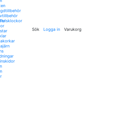
n
xen
gdtillbehör
vtillbehör
/Pulsklockor
ster
lor
Sök
Logga in
Varukorg
star
klar
lakorkar
lajärn
ns
dningar
inskidor
n
m
r