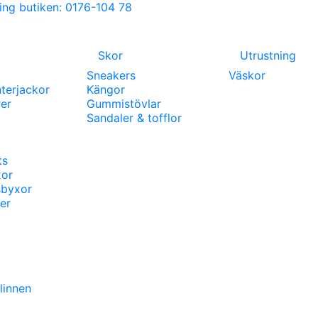
Ring butiken: 0176-104 78
Skor
Utrustning
Sneakers
Väskor
terjackor
Kängor
er
Gummistövlar
Sandaler & tofflor
ts
xor
sbyxor
er
 linnen