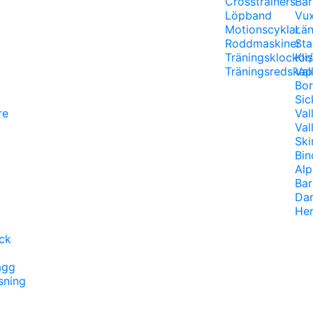
g
Crosstrainers
Bar
Löpband
Vu
Motionscyklar
Län
Roddmaskiner
Sta
Träningsklockor
Kli
Träningsredskap
Val
Bor
Sic
re
Val
Val
Ski
Bin
Alp
Bar
Da
Her
ck
ägg
sning