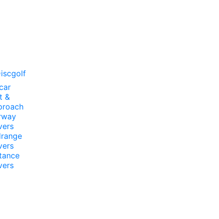
iscgolf
car
t &
proach
rway
vers
drange
vers
tance
vers