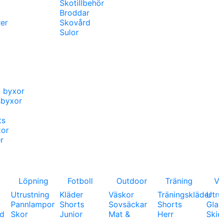
Skotillbehör
Broddar
er
Skovård
Sulor
a byxor
sbyxor
ts
xor
r
Löpning
Fotboll
Outdoor
Träning
V
Utrustning
Kläder
Väskor
Träningskläder
Utr
Pannlampor
Shorts
Sovsäckar
Shorts
Gl
d
Skor
Junior
Mat &
Herr
Ski