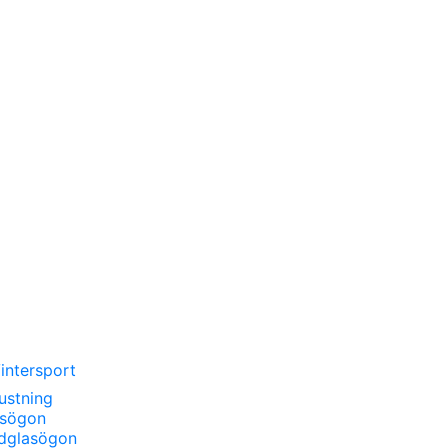
intersport
ustning
asögon
dglasögon