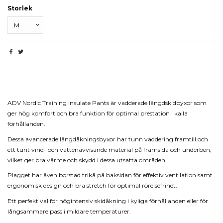
Storlek
Beskrivning
ADV Nordic Training Insulate Pants är vadderade längdskidbyxor som
ger hög komfort och bra funktion för optimal prestation i kalla
förhållanden.
Dessa avancerade längdåkningsbyxor har tunn vaddering framtill och
ett tunt vind- och vattenavvisande material på framsida och underben,
vilket ger bra värme och skydd i dessa utsatta områden.
Plagget har även borstad trikå på baksidan för effektiv ventilation samt
ergonomisk design och bra stretch för optimal rörelsefrihet.
Ett perfekt val för högintensiv skidåkning i kyliga förhållanden eller för
långsammare pass i mildare temperaturer.