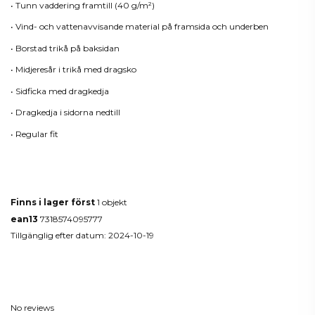
• Tunn vaddering framtill (40 g/m²)
• Vind- och vattenavvisande material på framsida och underben
• Borstad trikå på baksidan
• Midjeresår i trikå med dragsko
• Sidficka med dragkedja
• Dragkedja i sidorna nedtill
• Regular fit
Produktdetaljer
Finns i lager först
1 objekt
ean13
7318574095777
Tillgänglig efter datum:
2024-10-19
Reviews
(0)
No reviews