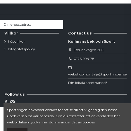
Villkor
Contact us
Köpvillkor
Kullmans Lek och Sport
Integritetspolicy
Estunavägen 20B
0176-104 78
webshop.norrtalje@sportringen.se
Din lokala sporthandel!
Follow us
Sportringen använder cookies för att se till att vi ger dig den bästa
Newsletter
upplevelsen på vår hemsida. Om du fortsätter att använda den här
Lägg till i varukorgen
webbplatsen godkänner du användandet av cookies.