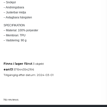
– Snökjol
– Andningsbara
– Justerbar midja
– Avtagbara hängslen
SPECIFIKATION
– Material: 100% polyester
– Membran: TPU
– Vaddering: 90 g
Produktdetaljer
Finns i lager först
3 objekt
ean13
5715443542196
Tillgänglig efter datum:
2024-03-01
Reviews
(0)
No reviews