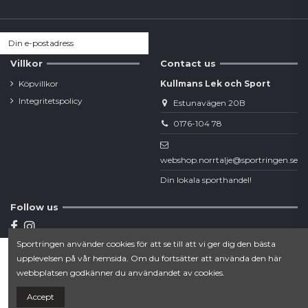
Villkor
Contact us
Köpvillkor
Kullmans Lek och Sport
Integritetspolicy
Estunavägen 20B
0176-104 78
webshop.norrtalje@sportringen.se
Din lokala sporthandel!
Follow us
Sportringen använder cookies för att se till att vi ger dig den bästa
Newsletter
upplevelsen på vår hemsida. Om du fortsätter att använda den här
Lägg till i varukorgen
webbplatsen godkänner du användandet av cookies.
Accept