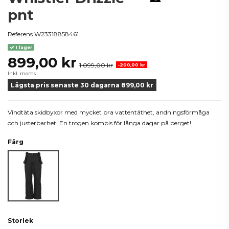
pnt
Referens
W23318858461
I lager
899,00 kr
1 099,00 kr
-200,00 kr
Inkl. moms
Lägsta pris senaste 30 dagarna 899,00 kr
Vindtäta skidbyxor med mycket bra vattentäthet, andningsförmåga
och justerbarhet! En trogen kompis för långa dagar på berget!
Färg
Svart
Storlek