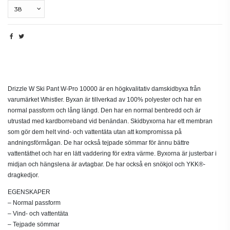
Beskrivning
Drizzle W Ski Pant W-Pro 10000 är en högkvalitativ damskidbyxa från
varumärket Whistler. Byxan är tillverkad av 100% polyester och har en
normal passform och lång längd. Den har en normal benbredd och är
utrustad med kardborreband vid benändan. Skidbyxorna har ett membran
som gör dem helt vind- och vattentäta utan att kompromissa på
andningsförmågan. De har också tejpade sömmar för ännu bättre
vattentäthet och har en lätt vaddering för extra värme. Byxorna är justerbar i
midjan och hängslena är avtagbar. De har också en snökjol och YKK®-
dragkedjor.
EGENSKAPER
– Normal passform
– Vind- och vattentäta
– Tejpade sömmar