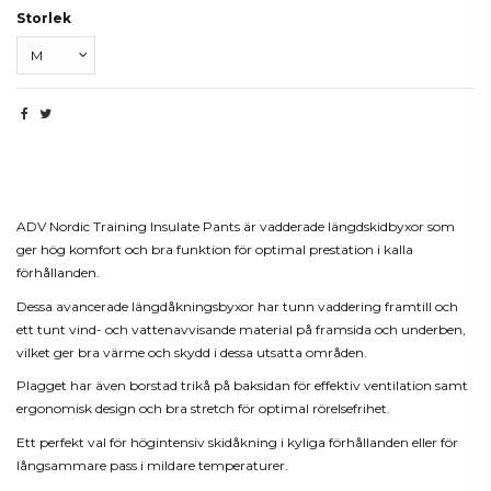
Storlek
Beskrivning
ADV Nordic Training Insulate Pants är vadderade längdskidbyxor som
ger hög komfort och bra funktion för optimal prestation i kalla
förhållanden.
Dessa avancerade längdåkningsbyxor har tunn vaddering framtill och
ett tunt vind- och vattenavvisande material på framsida och underben,
vilket ger bra värme och skydd i dessa utsatta områden.
Plagget har även borstad trikå på baksidan för effektiv ventilation samt
ergonomisk design och bra stretch för optimal rörelsefrihet.
Ett perfekt val för högintensiv skidåkning i kyliga förhållanden eller för
långsammare pass i mildare temperaturer.