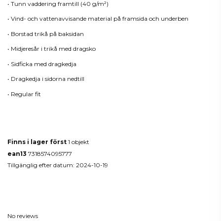
• Tunn vaddering framtill (40 g/m²)
• Vind- och vattenavvisande material på framsida och underben
• Borstad trikå på baksidan
• Midjeresår i trikå med dragsko
• Sidficka med dragkedja
• Dragkedja i sidorna nedtill
• Regular fit
Produktdetaljer
Finns i lager först
1 objekt
ean13
7318574095777
Tillgänglig efter datum:
2024-10-19
Reviews
(0)
No reviews