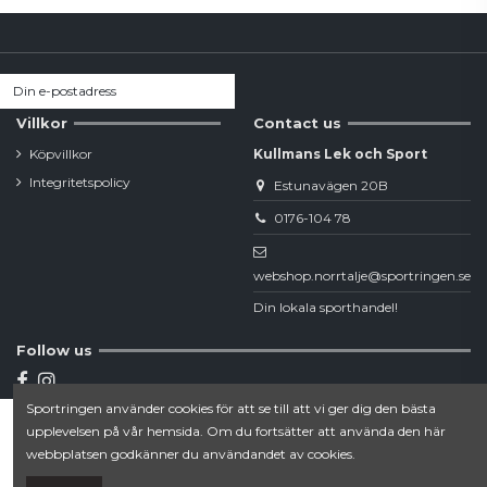
Villkor
Contact us
Köpvillkor
Kullmans Lek och Sport
Integritetspolicy
Estunavägen 20B
0176-104 78
webshop.norrtalje@sportringen.se
Din lokala sporthandel!
Follow us
Sportringen använder cookies för att se till att vi ger dig den bästa
Newsletter
upplevelsen på vår hemsida. Om du fortsätter att använda den här
Lägg till i varukorgen
webbplatsen godkänner du användandet av cookies.