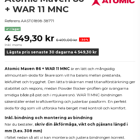
+ WAR 11 MNC
Referens
AAST01898-38771
I lager
4 549,30 kr
6 499,00 kr
-30%
Inkl. moms
Lägsta pris senaste 30 dagarna 4 549,30 kr
Atomic Maven 86 + WAR 11 MNC
är en lätt och mångsidig
allmountain-skida för åkare som vill ha balans mellan prestanda,
lekfullhet och trygghet. Den lätta träkärnan med titanalförstärkning ger
stabilitet och respons, medan Powder Rocker-profilen gör svängarna
smidiga både på pist och i mjukare snö. WAR 11 MNC-bindningen
säkerställer enkel kraftöverföring och justerbar passform. En perfekt
skida för dig som vill utforska hela berget med kontroll och komfort.
Inkl. bindning och montering av bindning
När du beställer,
skriv din åkförmåga, vikt och pjäxans längd i
mm (t.ex. 308 mm)
i fältet nedan så att vi kan montera och justera bindningen korrekt.