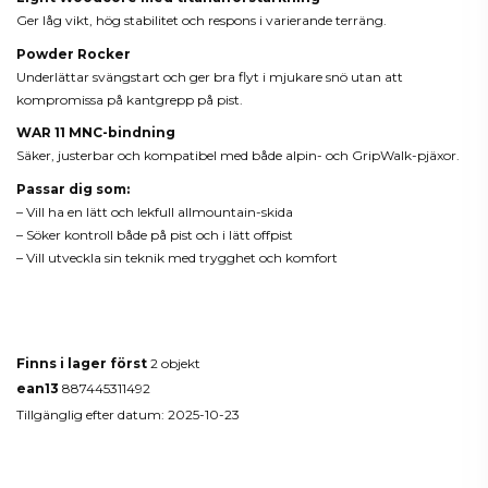
Ger låg vikt, hög stabilitet och respons i varierande terräng.
Powder Rocker
Underlättar svängstart och ger bra flyt i mjukare snö utan att
kompromissa på kantgrepp på pist.
WAR 11 MNC-bindning
Säker, justerbar och kompatibel med både alpin- och GripWalk-pjäxor.
Passar dig som:
– Vill ha en lätt och lekfull allmountain-skida
– Söker kontroll både på pist och i lätt offpist
– Vill utveckla sin teknik med trygghet och komfort
Produktdetaljer
Finns i lager först
2 objekt
ean13
887445311492
Tillgänglig efter datum:
2025-10-23
Reviews
(0)