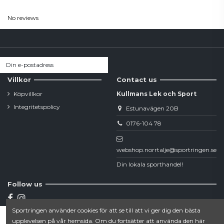
No reviews
Villkor
Contact us
Köpvillkor
Kullmans Lek och Sport
Integritetspolicy
Estunavägen 20B
0176-104 78
webshop.norrtalje@sportringen.se
Din lokala sporthandel!
Follow us
Sportringen använder cookies för att se till att vi ger dig den bästa
Newsletter
upplevelsen på vår hemsida. Om du fortsätter att använda den här
Lägg till i varukorgen