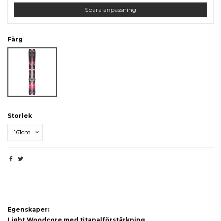
Spara anpassning
Färg
Berry
Storlek
Beskrivning
Egenskaper:
Light Woodcore med titanalförstärkning