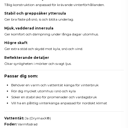
Tålig konstruktion anpassad för krävande vinterförhållanden.
Stabil och greppsäker yttersula
Ger bra fäste på snö, is och blöta underlag.
Mjuk, vadderad innersula
Ger komfort och dämpning under långa dagar utomhus.
Högre skaft
Ger extra stöd och skydd mot kyla, snö och vind.
Reflekterande detaljer
Ökar synligheten i mörker och svagt ljus.
Passar dig som:
Behöver en varm och vattentät känga för vinterbruk
Rör dig mycket utomhus i snö och kyla
Söker en stabil sko för promenader och vardagsbruk
Vill ha en pålitlig vinterkänga anpassad för nordiskt klimat
Vattentät:
Ja (DrymaxX®)
Foder:
Varmfodrad