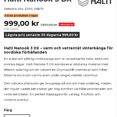
Referens
054-3099_96875
Sista produkten i lager
999,00 kr
1 399,00 kr
-400,00 kr
Inkl. moms
Lägsta pris senaste 30 dagarna 999,00 kr
Halti Nanook 3 DX – varm och vattentät vinterkänga för
nordiska förhållanden
En stabil och pålitlig vinterkänga som är utvecklad för kalla, blöta och
snörika dagar. Halti Nanook 3 DX kombinerar slitstarka material med
effektiv isolering och ett vattentätt DrymaxX®-membran som håller
fötterna torra och varma även under längre vistelser utomhus.
Den robusta yttersulan ger bra grepp på snö och hala underlag, medan
den mjukt vadderade insidan ger hög komfort vid både promenader och
vinteraktiviteter. En perfekt följeslagare för vardag, friluftsliv och
vinterns äventyr.
Färg