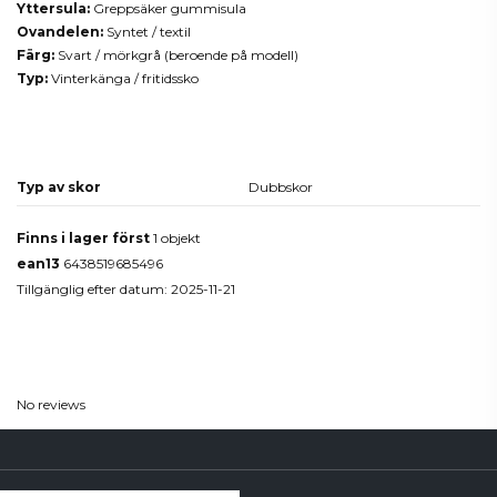
Yttersula:
Greppsäker gummisula
Ovandelen:
Syntet / textil
Färg:
Svart / mörkgrå (beroende på modell)
Typ:
Vinterkänga / fritidssko
Produktdetaljer
Typ av skor
Dubbskor
Finns i lager först
1 objekt
ean13
6438519685496
Tillgänglig efter datum:
2025-11-21
Reviews
(0)
No reviews