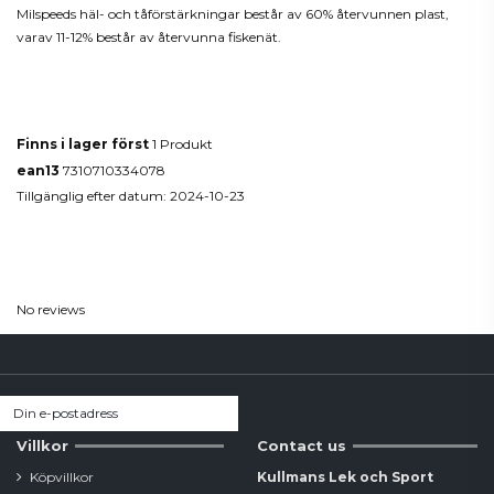
Milspeeds häl- och tåförstärkningar består av 60% återvunnen plast,
varav 11-12% består av återvunna fiskenät.
Produktdetaljer
Finns i lager först
1 Produkt
ean13
7310710334078
Tillgänglig efter datum:
2024-10-23
Reviews
(0)
No reviews
Villkor
Contact us
Köpvillkor
Kullmans Lek och Sport