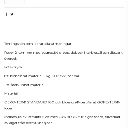
Beskrivning
Terrängskon som klarar alla utmaningar!
Rover 2 kommer med aggressivt grepp, dubbar i karbidstål och slitstark
överdel.
Fotavtryck
8% biobaserat material 11 kg CO2 ekv. per par
16% återvunnet material
Material
OEKO-TEX® STANDARD 100 och bluesign®-certifierat GORE-TEX®-
foder.
Mellansula av lättvikts-EVA med 20% BLOOM® algae foam, tillverkad
av alger från övervuxna sjöar.