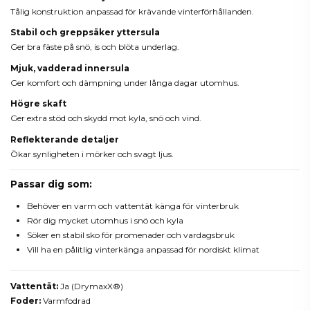
Tålig konstruktion anpassad för krävande vinterförhållanden.
Stabil och greppsäker yttersula
Ger bra fäste på snö, is och blöta underlag.
Mjuk, vadderad innersula
Ger komfort och dämpning under långa dagar utomhus.
Högre skaft
Ger extra stöd och skydd mot kyla, snö och vind.
Reflekterande detaljer
Ökar synligheten i mörker och svagt ljus.
Passar dig som:
Behöver en varm och vattentät känga för vinterbruk
Rör dig mycket utomhus i snö och kyla
Söker en stabil sko för promenader och vardagsbruk
Vill ha en pålitlig vinterkänga anpassad för nordiskt klimat
Vattentät:
Ja (DrymaxX®)
Foder:
Varmfodrad