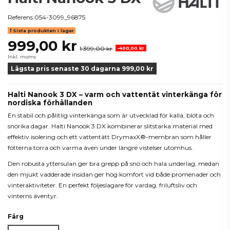
Referens
054-3099_96875
Sista produkten i lager
999,00 kr
1 399,00 kr
-400,00 kr
Inkl. moms
Lägsta pris senaste 30 dagarna 999,00 kr
Halti Nanook 3 DX – varm och vattentät vinterkänga för
nordiska förhållanden
En stabil och pålitlig vinterkänga som är utvecklad för kalla, blöta och
snörika dagar. Halti Nanook 3 DX kombinerar slitstarka material med
effektiv isolering och ett vattentätt DrymaxX®-membran som håller
fötterna torra och varma även under längre vistelser utomhus.
Den robusta yttersulan ger bra grepp på snö och hala underlag, medan
den mjukt vadderade insidan ger hög komfort vid både promenader och
vinteraktiviteter. En perfekt följeslagare för vardag, friluftsliv och
vinterns äventyr.
Färg