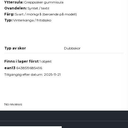
Yttersula:
Greppsäker gummisula
Ovandelen:
Syntet / textil
Färg:
Svart / mörkgrå (beroende på modell)
Typ:
Vinterkänga / fritidssko
Produktdetaljer
Typ av skor
Dubbskor
Finns i lager först
1 objekt
ean13
6438519685496
Tillgänglig efter datum:
2025-11-21
Reviews
(0)
No reviews