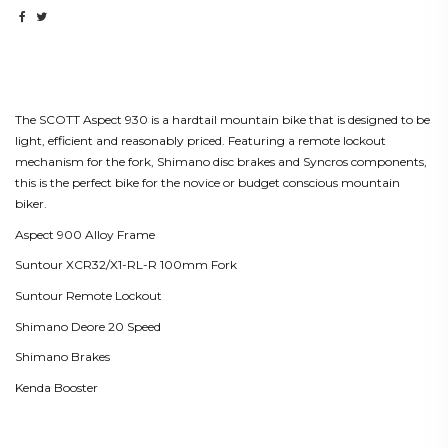
Beskrivning
The SCOTT Aspect 930 is a hardtail mountain bike that is designed to be
light, efficient and reasonably priced. Featuring a remote lockout
mechanism for the fork, Shimano disc brakes and Syncros components,
this is the perfect bike for the novice or budget conscious mountain
biker.
Aspect 900 Alloy Frame
Suntour XCR32/X1-RL-R 100mm Fork
Suntour Remote Lockout
Shimano Deore 20 Speed
Shimano Brakes
Kenda Booster
Produktdetaljer