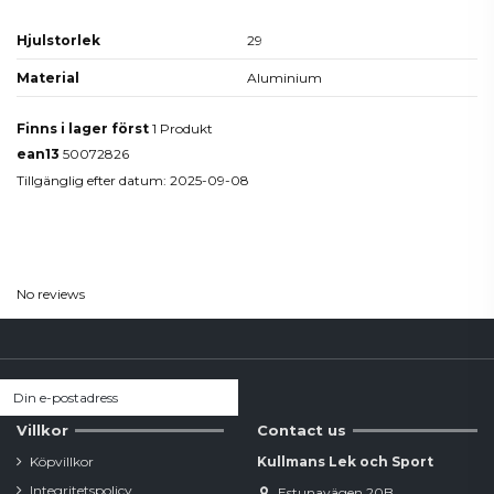
Hjulstorlek
29
Material
Aluminium
Finns i lager först
1 Produkt
ean13
50072826
Tillgänglig efter datum:
2025-09-08
Reviews
(0)
No reviews
Villkor
Contact us
Köpvillkor
Kullmans Lek och Sport
Integritetspolicy
Estunavägen 20B