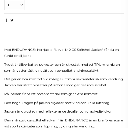
Beskrivning
Med ENDURANCEs herrjacka "Naval M XCS Softshell Jacket" får du en
funktionell jacka.
Tyget är tillverkat av polyester och är utrustat med ett TPU-membran
som är vattentätt, vindtätt och behagligt andningsaktivt.
Det ger en bra komfort vid många utomhusaktiviteter så som vandring.
Jackan har stretchinsatser på sidorna som ger bra rörelsefrihet.
På insidan finns ett meshmaterial som ger extra komfort.
Den höga kragen på jackan skyddar mot vind och kalla luftdrag.
Jackan är utrustad med reflekterande detaljer och dragkedjefickor.
Den mångsidiga softshelljackan från ENDURANCE är en bra följeslagare
vid sportaktiviteter som löpning, cykling eller vandring.