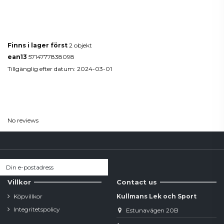
Produktdetaljer
Finns i lager först
2 objekt
ean13
5714777838098
Tillgänglig efter datum:
2024-03-01
Reviews
(0)
No reviews
Villkor
Contact us
Köpvillkor
Kullmans Lek och Sport
Integritetspolicy
Estunavägen 20B