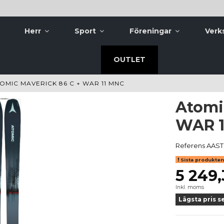
Herr
Sport
Föreningar
Verk
OUTLET
OMIC MAVERICK 86 C + WAR 11 MNC
Atomi
WAR 1
Referens
AAST
Sista produkten 
5 249,
Inkl. moms
Lägsta pris s