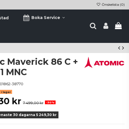
Önskelista (
0
)
Boka Service
stad
c Maverick 86 C +
1 MNC
01862-38770
i lager
30 kr
7 499,00 kr
-30%
enaste 30 dagarna 5 249,30 kr