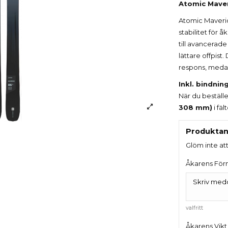
Atomic Maver
Atomic Maveric
stabilitet för 
till avancerade
lättare offpis
respons, medan
Inkl. bindni
När du beställe
308 mm)
i fä
Produktan
Glöm inte at
Åkarens För
valfritt
Åkarens Vikt