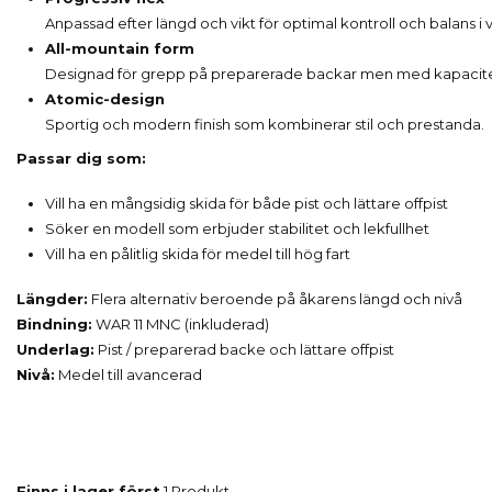
Anpassad efter längd och vikt för optimal kontroll och balans i 
All-mountain form
Designad för grepp på preparerade backar men med kapacitet f
Atomic-design
Sportig och modern finish som kombinerar stil och prestanda.
Passar dig som:
Vill ha en mångsidig skida för både pist och lättare offpist
Söker en modell som erbjuder stabilitet och lekfullhet
Vill ha en pålitlig skida för medel till hög fart
Längder:
Flera alternativ beroende på åkarens längd och nivå
Bindning:
WAR 11 MNC (inkluderad)
Underlag:
Pist / preparerad backe och lättare offpist
Nivå:
Medel till avancerad
Finns i lager först
1 Produkt