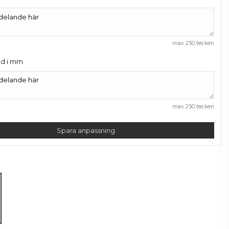
max 250 tecken
gd i mm
max 250 tecken
Spara anpassning
 Bl/Red