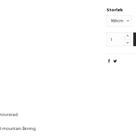
Storlek
Beskrivning
anövrerad.
all-mountain åkning.