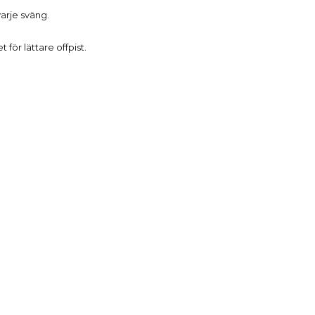
varje sväng.
ör lättare offpist.
Produktdetaljer