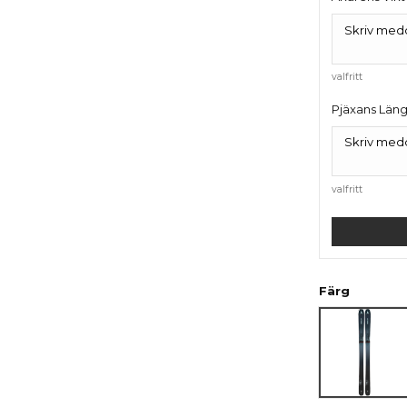
valfritt
Pjäxans Län
valfritt
Färg
Metalic