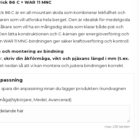
ick 86 C + WAR 11 MNC
k 86 C är en all-mountain skida som kombinerar lekfullhet och
åkaren som vill utforska hela berget. Den är idealisk för medelgoda
 åkare som vill ha en mångsidig skida som klarar både pist och
t. Den lätta konstruktionen och C-kärnan ger energiöverföring och
 WAR 11 MNC-bindningen ger säker kraftöverföring och kontroll.
ng och montering av bindning
r,
skriv din åkförmåga, vikt och pjäxans längd i mm (t.ex.
ltet nedan så att vi kan montera och justera bindningen korrekt.
passning
t spara din anpassning innan du lägger produkten i kundvagnen
måga(Nybörjare, Medel, Avancerad)
max 250 tecken