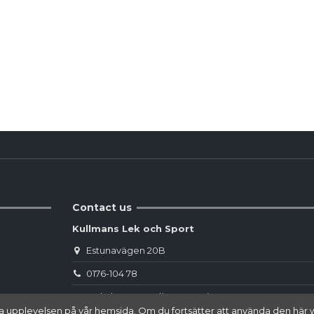
Reviews
(0)
Contact us
Kullmans Lek och Sport
Estunavägen 20B
0176-104 78
webshop.norrtalje@sportringen.se
 bästa upplevelsen på vår hemsida. Om du fortsätter att använda den 