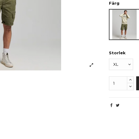
Färg
Beige
Storlek