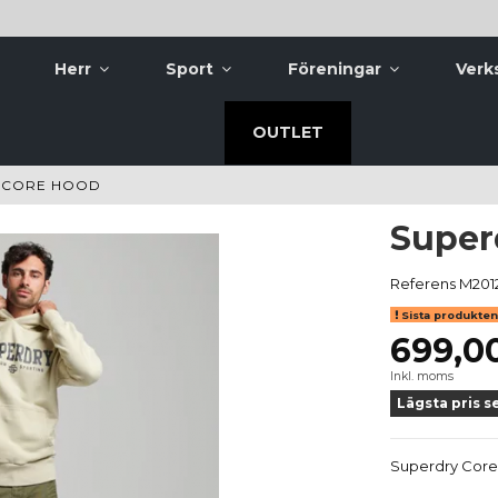
Herr
Sport
Föreningar
Verk
OUTLET
 CORE HOOD
Super
Referens
M201
Sista produkten 
699,0
Inkl. moms
Lägsta pris s
Superdry Cor