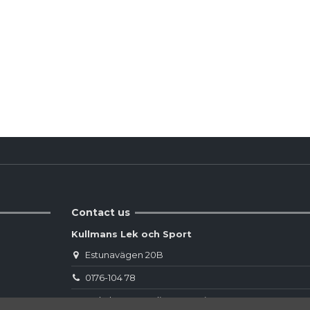
Reviews
(0)
Contact us
Kullmans Lek och Sport
Estunavägen 20B
0176-104 78
webshop.norrtalje@sportringen.se