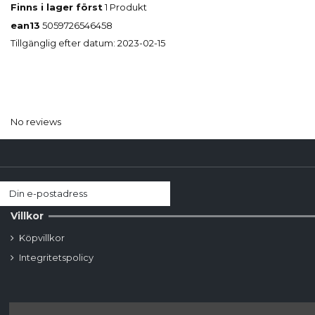
Finns i lager först
1 Produkt
ean13
5059726546458
Tillgänglig efter datum:
2023-02-15
No reviews
Villkor
Köpvillkor
Integritetspolicy