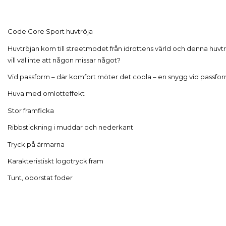
Code Core Sport huvtröja
Huvtröjan kom till streetmodet från idrottens värld och denna huvtrö
vill väl inte att någon missar något?
Vid passform – där komfort möter det coola – en snygg vid passform 
Huva med omlotteffekt
Stor framficka
Ribbstickning i muddar och nederkant
Tryck på ärmarna
Karakteristiskt logotryck fram
Tunt, oborstat foder