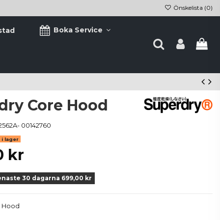
Önskelista (
0
)
Boka Service
stad
dry Core Hood
2562A- 00142760
i lager
0 kr
enaste 30 dagarna 699,00 kr
e Hood