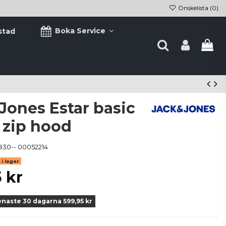
Önskelista (
0
)
Boka Service
stad
Jones Estar basic
 zip hood
830-- 00052214
i lager
 kr
enaste 30 dagarna 599,95 kr