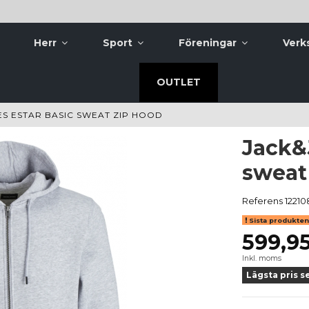
Herr
Sport
Föreningar
Verk
OUTLET
S ESTAR BASIC SWEAT ZIP HOOD
Jack&
sweat
Referens
12210
Sista produkten 
599,95
Inkl. moms
Lägsta pris s