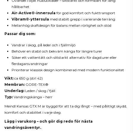
Ovandel i oljat nubuckläder – slitstarkt och formbart för lång
hållbarhet
Air-Active®-innersula
för god komfort och fukttransport
Vibram®-yttersula
med stabilt grepp i varierande terräng
Mellanhög skaftdesign för balans mellan rörlighet och stöd
Passar dig som:
Vandrar i skog, på leder och i fjällmiljö
Behöver en stabil och bekväm känga för längre turer
Söker ett vattentätt och slitstarkt alternativ för dagsturer eller
flerdagarsvandringar
Prioriterar klassisk design kombinerad med modern funktionalitet
Vikt:
ca 650 g (strl 42)
Membran:
GORE-TEX®
Underlag:
Leden / skog / fjäll
Typ:
Vandringskänga – herr
Meindl Kansas GTX M är byggd för att ta dig långt – med pålitligt skydd,
komfort och stabilitet i varje steg.
Lägg i varukorg – och gör dig redo för nästa
vandringsäventyr.
.