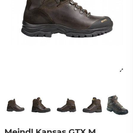
Meindl Kansas GTX M