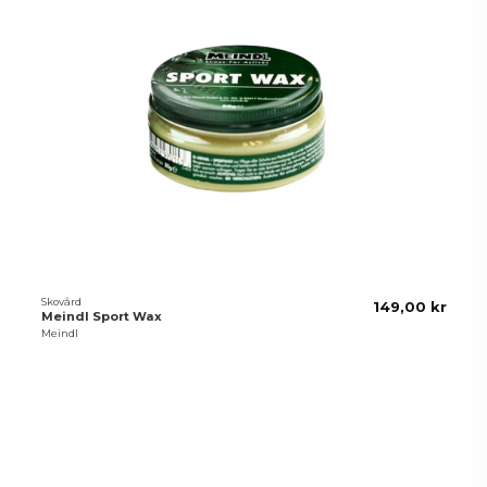
Skovård
149,00 kr
Meindl Sport Wax
Meindl
Kunder som köpt denna produkt
köpte också: