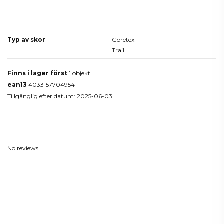
Produktdetaljer
Typ av skor
Goretex
Trail
Finns i lager först
1 objekt
ean13
4033157704954
Tillgänglig efter datum:
2025-06-03
Reviews
(0)
No reviews
Du kanske också gillar