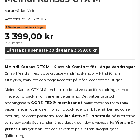
Varumärke:
Meindl
Referens
2892-15-7906
Sista produkten i lager
3 399,00 kr
Inkl. moms
Lägsta pris senaste 30 dagarna 3 399,00 kr
Meindl Kansas GTX M – Klassisk Komfort för Långa Vandringar
En av Meindls mest uppskattade vandringskängor – känd för sin
slitstyrka, stabilitet och höga komfort på både leder och fjällstigar.
Meindl Kansas GTX M är en herrmodell utvecklad för vandringar med
medeltung packning i varierande terräng. Det vattentäta och
andningsbara
GORE-TEX®-membranet
håller fötterna torra i alla
väder, medan ovandelen i oljat nubuckläder ger både hållbarhet och en
naturlig, bekväm passform. Med
Air-Active®-innersula
hålls fötterna
torra och svala även under långa dagar, och den greppstarka
Vibram®-
yttersulan
ger stabilitet och säkerhet på allt från skogsstigar till
fjällterräng.