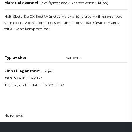
Material ovandel:
Textil/syntet (sockliknande konstruktion)
Halti Sletta Zip DX Boot W är ett smart val för dig som vill ha en snygg,
varm och trygg vinterkänga som funkar för vardag såväl som aktiv
fritid – utan kompromisser.
Produktdetaljer
Typ av skor
Vattentät
Finns i lager först
2 objekt
ean13
6438519685137
Tillgänglig efter datum:
2025-11-07
Reviews
(0)
No reviews