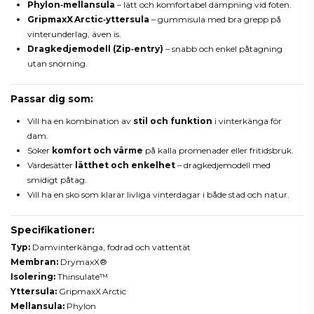
Phylon‑mellansula
– lätt och komfortabel dämpning vid foten.
GripmaxX Arctic‑yttersula
– gummi­sula med bra grepp på
vinterunderlag, även is.
Dragkedjemodell (Zip‑entry)
– snabb och enkel påtagning
utan snörning.
Passar dig som:
Vill ha en kombination av
stil och funktion
i vinterkänga för
dam.
Söker
komfort och värme
på kalla promenader eller fritidsbruk.
Värdesätter
lätthet och enkelhet
– dragkedjemodell med
smidigt påtag.
Vill ha en sko som klarar livliga vinterdagar i både stad och natur.
Specifikationer:
Typ:
Damvinterkänga, fodrad och vattentät
Membran:
DrymaxX®
Isolering:
Thinsulate™
Yttersula:
GripmaxX Arctic
Mellansula:
Phylon