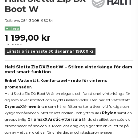
Boot W
Referens
054-3008_96064
I lager
1 199,00 kr
Inkl. moms
Lägsta pris senaste 30 dagarna 1 199,00 kr
Halti Sletta Zip DX Boot W – Stilren vinterkänga för dam
med smart funktion
Enkel. Vattentät. Komfortabel – redo för vinterns
promenader.
Halti Sletta Zip DX Boot W är en elegant och funktionell vinterkänga för
dig som söker komfort och skydd i kallare väder. Den har ett vattentätt
DrymaxX®‑membran
som håller fötterna torra även vid fuktiga och
kyliga förhållanden. Med en lätt mellan­- och yttersula i
Phylon
samt en
greppvänlig
GripmaxX Arctic‑yttersula
får du stabilitet och stöd vid
promenader på snö och is. Modellens dragkedja gör den enkel att ta på
och av – ett smidigt val för vinterdagar och stadspromenader.