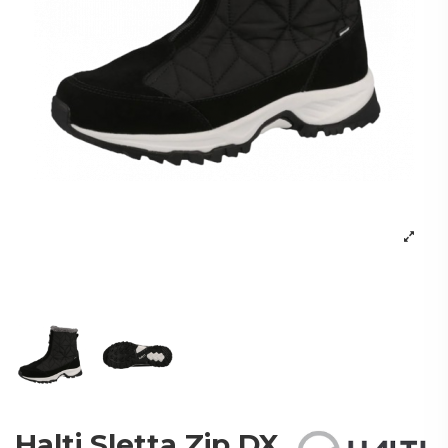
Halti Sletta Zip DX