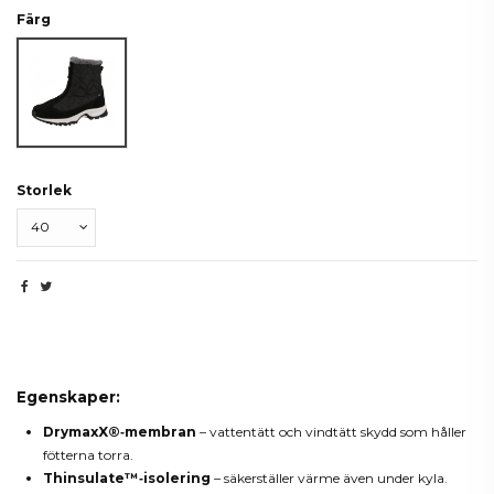
Färg
Black/White
Storlek
Beskrivning
Egenskaper:
DrymaxX®‑membran
– vattentätt och vindtätt skydd som håller
fötterna torra.
Thinsulate™‑isolering
– säkerställer värme även under kyla.