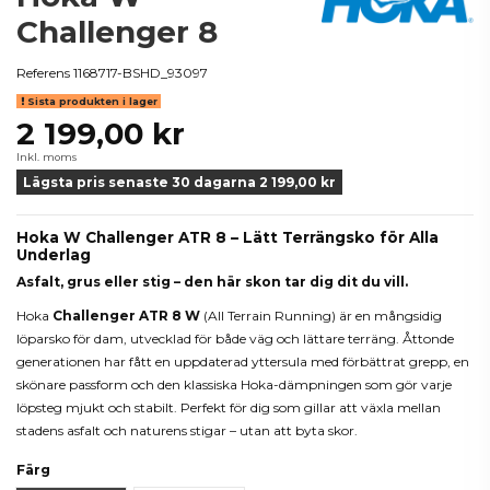
Challenger 8
Referens
1168717-BSHD_93097
Sista produkten i lager
2 199,00 kr
Inkl. moms
Lägsta pris senaste 30 dagarna 2 199,00 kr
Hoka W Challenger ATR 8 – Lätt Terrängsko för Alla
Underlag
Asfalt, grus eller stig – den här skon tar dig dit du vill.
Hoka
Challenger ATR 8 W
(All Terrain Running) är en mångsidig
löparsko för dam, utvecklad för både väg och lättare terräng. Åttonde
generationen har fått en uppdaterad yttersula med förbättrat grepp, en
skönare passform och den klassiska Hoka-dämpningen som gör varje
löpsteg mjukt och stabilt. Perfekt för dig som gillar att växla mellan
stadens asfalt och naturens stigar – utan att byta skor.
Färg