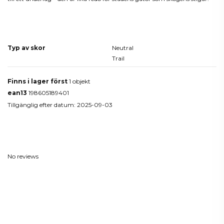
Produktdetaljer
Typ av skor
Neutral
Trail
Finns i lager först
1 objekt
ean13
198605189401
Tillgänglig efter datum:
2025-09-03
Reviews
(0)
No reviews
Du kanske också gillar