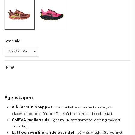
Blush/Dark Cedar
Neon Rose/Black
Storlek
Beskrivning
Egenskaper:
All-Terrain Grepp
– förbättrad yttersula med strategiskt
placerade dobbar för bra fäste på både grus, stig och asfalt.
CMEVA-mellansula
– ger mjuk, stötdämpad löpning oavsett
underlag.
Lätt och ventilerande ovandel
– sömlös mesh i återvunnet