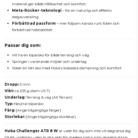
material ger både hållbarhet och komfort.
Meta-Rocker-teknologi
– för en naturlig och effektiv
stegavveckling.
Förbättrad passform
– mer följsam känsla runt foten och
förbättrad hälstabilitet.
Passar dig som:
Vill ha en löparsko för både terräng och väg
Springer i varierande miljöer och underlag
Söker en lätt sko med Hoka’s klassiska dämpning och komfort
Dropp:
5 mm
Vikt:
ca 235 g (dam US 7)
Underlag:
Terräng & väg (All Terrain)
Typ:
Neutral löparsko
Färg:
[Ange tillgängliga färger]
Storlekar:
[Ange tillgängliga storlekar]
Hoka Challenger ATR 8 W
är valet för dig som inte vill begränsa dig
till ett underlag – den är lika redo för stadens gator som skogens stigar.