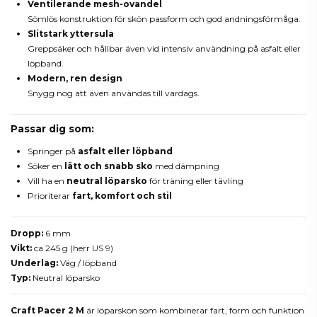
Ventilerande mesh-ovandel
Sömlös konstruktion för skön passform och god andningsförmåga.
Slitstark yttersula
Greppsäker och hållbar även vid intensiv användning på asfalt eller
löpband.
Modern, ren design
Snygg nog att även användas till vardags.
Passar dig som:
Springer på
asfalt eller löpband
Söker en
lätt och snabb sko
med dämpning
Vill ha en
neutral löparsko
för träning eller tävling
Prioriterar
fart, komfort och stil
Dropp:
6 mm
Vikt:
ca 245 g (herr US 9)
Underlag:
Väg / löpband
Typ:
Neutral löparsko
Craft Pacer 2 M
är löparskon som kombinerar fart, form och funktion