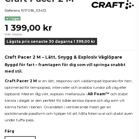
Referens
1917018_93413
I lager
1 399,00 kr
Inkl. moms
Lägsta pris senaste 30 dagarna 1 399,00 kr
Craft Pacer 2 M – Lätt, Snygg & Explosiv Väglöpare
Byggd för fart – framtagen för dig som vill springa snabbt
med stil.
Craft Pacer 2 M
är en lätt, responsiv och väldämpad löparsko för herr,
optimerad för tempopass, intervaller och snabba rundor på väg eller
löpband. Med en låg vikt, explosiv mellansula i
AR Foam™
och stabil
känsla i steget är den perfekt för både seriösa löpare och dig som vill
känna farten i benen. Ovandelen i ventilerande mesh ger en
sockliknande passform och hjälper till att hålla foten sval och stabil även
under tuffa pass.
Färg