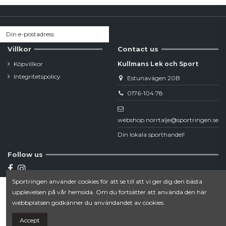
Villkor
Contact us
Köpvillkor
Kullmans Lek och Sport
Integritetspolicy
Estunavägen 20B
0176-104 78
webshop.norrtalje@sportringen.se
Din lokala sporthandel!
Follow us
Sportringen använder cookies för att se till att vi ger dig den bästa
Newsletter
upplevelsen på vår hemsida. Om du fortsätter att använda den här
Lägg till i varukorgen
webbplatsen godkänner du användandet av cookies.
Accept