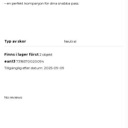
– en perfekt kompanjon för dina snabba pass.
Produktdetaljer
Typ av skor
Neutral
Finns i lager först
2 objekt
ean13
7318570020094
Tillgänglig efter datum:
2025-09-09
Reviews
(0)
No reviews
Du kanske också gillar