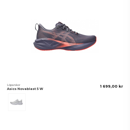
Löparskor
1 699,00 kr
Asics Novablast 5 W
White/Piedmont Grey