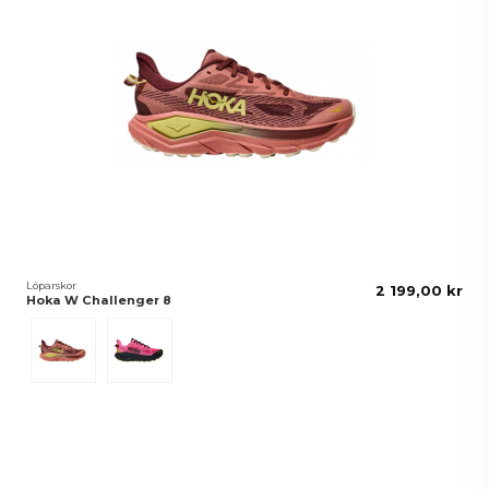
Löparskor
2 199,00 kr
Hoka W Challenger 8
Blush/Dark Cedar
Neon Rose/Black