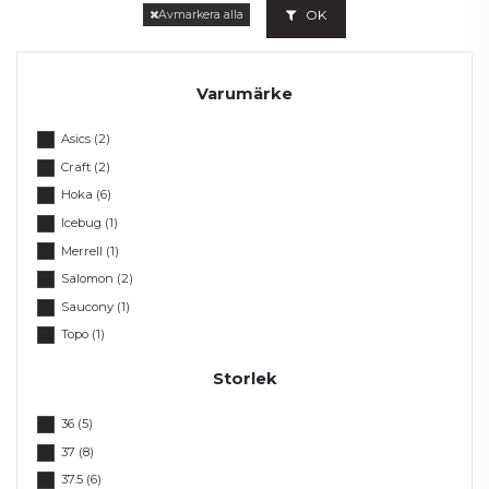
OK
Avmarkera alla
Varumärke
Asics
(2)
Craft
(2)
Hoka
(6)
Icebug
(1)
Merrell
(1)
Salomon
(2)
Saucony
(1)
Topo
(1)
Storlek
36
(5)
37
(8)
37.5
(6)