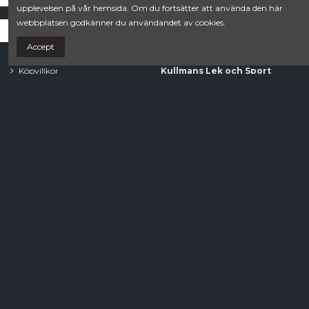
36.2/3.UK4
(7)
upplevelsen på vår hemsida. Om du fortsätter att använda den här
36.UK3½
(7)
webbplatsen godkänner du användandet av cookies.
35½.UK3
(1)
Accept
Villkor
Contact us
37.1/3.UK4½
(8)
Köpvillkor
Kullmans Lek och Sport
35.5
(1)
Integritetspolicy
Estunavägen 20B
0176-104 78
webshop.norrtalje@sportringen.se
Din lokala sporthandel!
Follow us
Newsletter