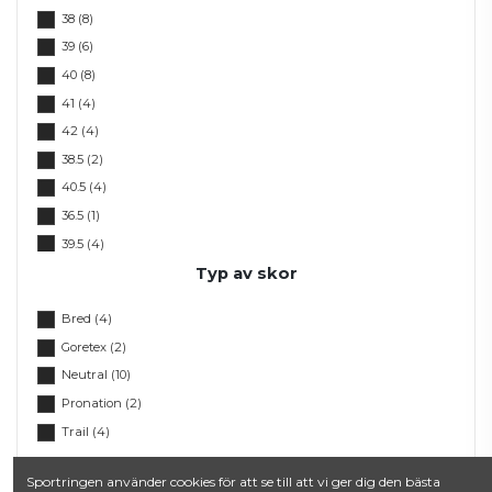
38
(8)
39
(6)
40
(8)
41
(4)
42
(4)
38.5
(2)
40.5
(4)
36.5
(1)
39.5
(4)
Typ av skor
41.5
(4)
38.2/3.UK5½
(8)
Bred
(4)
39.1/3.UK6
(8)
Goretex
(2)
40.2/3.UK7
(8)
Neutral
(10)
38.UK5
(8)
Pronation
(2)
42.UK8
(5)
Trail
(4)
40.UK6½
(8)
41.1/3.UK7½
(6)
Sportringen använder cookies för att se till att vi ger dig den bästa