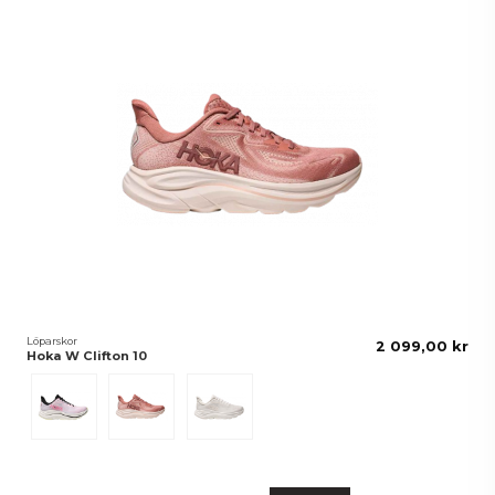
Löparskor
2 099,00 kr
Hoka W Clifton 10
Carnation/Starlight Glow
Blush/Rose Latte
White/White