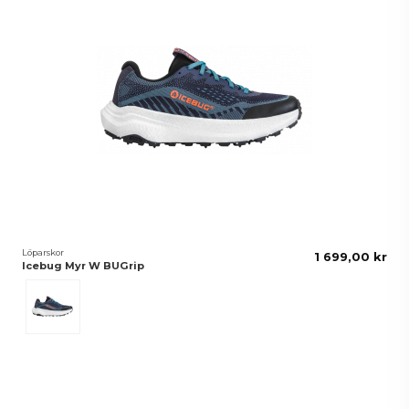
Löparskor
1 699,00 kr
Icebug Myr W BUGrip
MidnightBlue