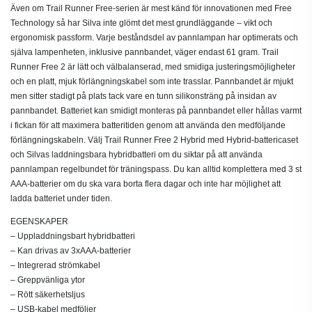
Även om Trail Runner Free-serien är mest känd för innovationen med Free
Technology så har Silva inte glömt det mest grundläggande – vikt och
ergonomisk passform. Varje beståndsdel av pannlampan har optimerats och
själva lampenheten, inklusive pannbandet, väger endast 61 gram. Trail
Runner Free 2 är lätt och välbalanserad, med smidiga justeringsmöjligheter
och en platt, mjuk förlängningskabel som inte trasslar. Pannbandet är mjukt
men sitter stadigt på plats tack vare en tunn silikonsträng på insidan av
pannbandet. Batteriet kan smidigt monteras på pannbandet eller hållas varmt
i fickan för att maximera batteritiden genom att använda den medföljande
förlängningskabeln. Välj Trail Runner Free 2 Hybrid med Hybrid-battericaset
och Silvas laddningsbara hybridbatteri om du siktar på att använda
pannlampan regelbundet för träningspass. Du kan alltid komplettera med 3 st
AAA-batterier om du ska vara borta flera dagar och inte har möjlighet att
ladda batteriet under tiden.
EGENSKAPER
– Uppladdningsbart hybridbatteri
– Kan drivas av 3xAAA-batterier
– Integrerad strömkabel
– Greppvänliga ytor
– Rött säkerhetsljus
– USB-kabel medföljer