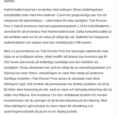
sladdar.
Hybrid-battericaset kan användas med antingen Silvas laddningsbara
hybridbatteri eller med AAA-batterier. Caset har greppvänliga ytor och ett
integrerat rött säkerhetsljus – vilket bidrar till extra synlighet. Trail Runner
Free 2 Hybrid levereras med det uppladdningsbara 1,25Ah hybridbatteriet –
utvecklat för att användas med Hybrid-battericaset. Detta kompakta batteri är
det perfekta valet om du vill satsa på riktigt låg vikt. Batteriet har integrerad
batteriindikator och laddas med den medföljande USB-kabeln.
Med 2:a generationen av Trail Runner Free har kylningen optimerats med
hjälp av en kraftigare kylare, vilket medför att lampan kan leverera upp till
550 lumen (beroende på batterityp) samtidigt som den behåller sin
smidighet. Silvas ultralöpare har varit en viktig del av utvecklingsarbetet och
löpning har varit i fokus i utvecklingen av varje liten detalj på lamporna.
Samtliga modeller i Trail Runner Free-serien är utrustade med Silva
Intelligent Light. Det innebär att pannlampan har dubbla ljuskällor så att du
får både stark belysning på sikt, samt en mjuk och behaglig belysning där du
sätter ned fötterna. Det resulterar i en mer omfattande ljusbild och mindre
huvudrörelser när du springer så att du kan fokusera på din löpning. Med
Silva Intelligent Light minskar du även risken för utmattning och
spänningshuvudvärk på grund av en skakig ljusbild.