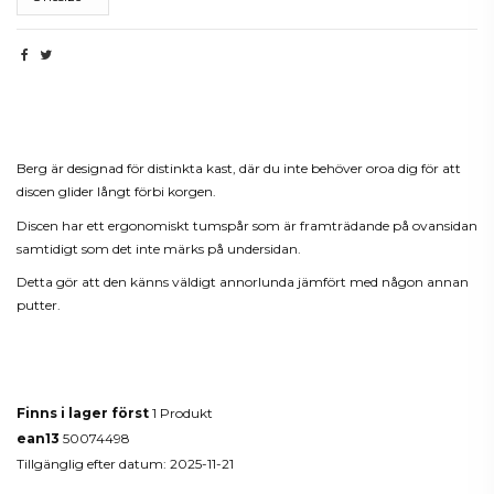
Beskrivning
Berg är designad för distinkta kast, där du inte behöver oroa dig för att
discen glider långt förbi korgen.
Discen har ett ergonomiskt tumspår som är framträdande på ovansidan
samtidigt som det inte märks på undersidan.
Detta gör att den känns väldigt annorlunda jämfört med någon annan
putter.
Produktdetaljer
Finns i lager först
1 Produkt
ean13
50074498
Tillgänglig efter datum:
2025-11-21