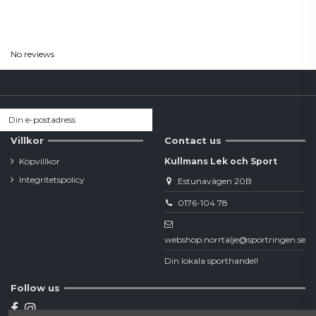
Reviews
(0)
No reviews
Villkor
Contact us
Köpvillkor
Kullmans Lek och Sport
Integritetspolicy
Estunavägen 20B
0176-104 78
webshop.norrtalje@sportringen.se
Din lokala sporthandel!
Follow us