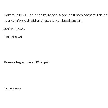
Community 2.0 Tee är en mjuk och skön t-shirt som passar till de fl
hög komfort och bidrar till att stärka klubbkänslan.
Junior 1915323
Herr 1915301
Finns i lager först
10 objekt
No reviews
Kun