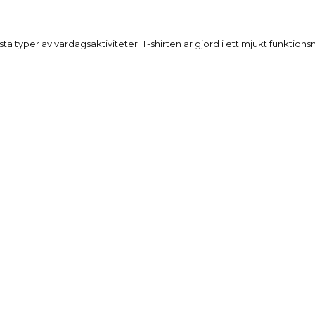
Beskrivning
esta typer av vardagsaktiviteter. T-shirten är gjord i ett mjukt funkt
Produktdetaljer
Reviews
(0)
der som köpt denna produkt köpte oc