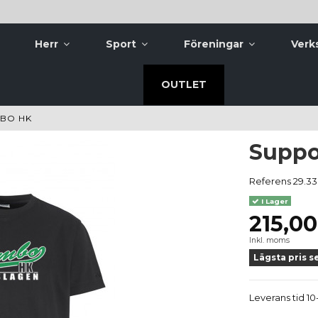
Herr
Sport
Föreningar
Verk
OUTLET
MBO HK
Suppo
Referens
29.33
I Lager
215,00
Inkl. moms
Lägsta pris s
Leverans tid 10