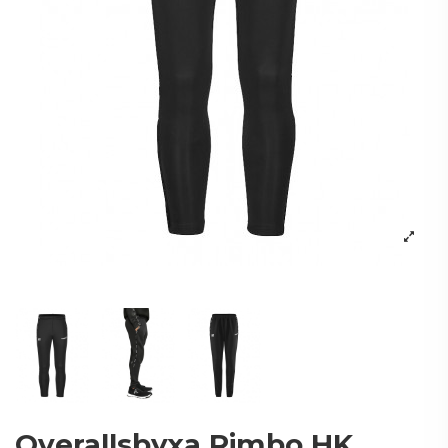
Overallsbyxa Rimbo HK