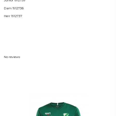
Junior 1912739
Dam 1912738
Herr 1912737
Produktdetaljer
Reviews
(0)
No reviews
Kunder som köpt denna produkt
köpte också: