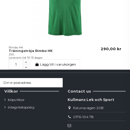
Rimbo HK
290,00 kr
Träningströja Rimbo HK
29.6
Leverans tid 10-15 dagar.
Lägg till i varukorgen
Villkor
Contact us
Köpvillkor
Kullmans Lek och Sport
Integritetspolicy
Estunavägen 20B
0176-104 78