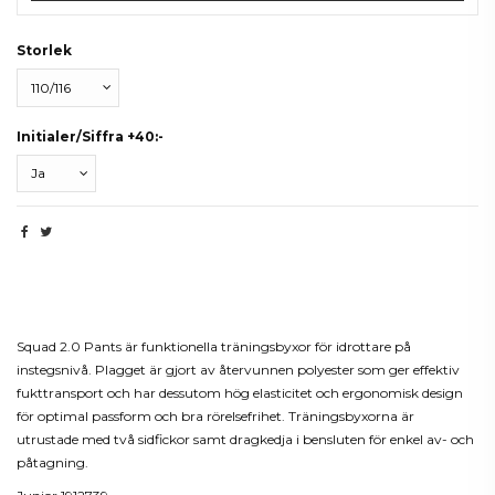
Storlek
Initialer/Siffra +40:-
Beskrivning
Squad 2.0 Pants är funktionella träningsbyxor för idrottare på
instegsnivå. Plagget är gjort av återvunnen polyester som ger effektiv
fukttransport och har dessutom hög elasticitet och ergonomisk design
för optimal passform och bra rörelsefrihet. Träningsbyxorna är
utrustade med två sidfickor samt dragkedja i bensluten för enkel av- och
påtagning.