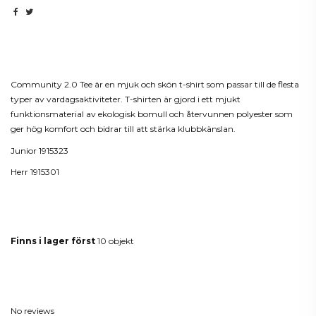
Beskrivning
Community 2.0 Tee är en mjuk och skön t-shirt som passar till de flesta
typer av vardagsaktiviteter. T-shirten är gjord i ett mjukt
funktionsmaterial av ekologisk bomull och återvunnen polyester som
ger hög komfort och bidrar till att stärka klubbkänslan.
Junior 1915323
Herr 1915301
Produktdetaljer
Finns i lager först
10 objekt
Reviews
(0)
No reviews