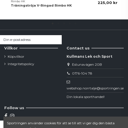
Rimbo HK
225,00 kr
Träningströja V-Ringad Rimbo HK
Villkor
Contact us
Köpvillkor
Kullmans Lek och Sport
Integritetspolicy
Estunavägen 20B
0176-104 78
webshop.norrtalje@sportringen.se
Din lokala sporthandel!
Follow us
Sportringen använder cookies för att se till att vi ger dig den bästa
Newsletter