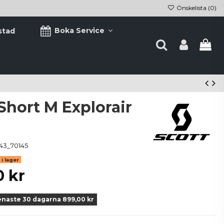
Önskelista (
0
)
Boka Service
stad
Short M Explorair
43_70145
i lager
0 kr
enaste 30 dagarna 899,00 kr