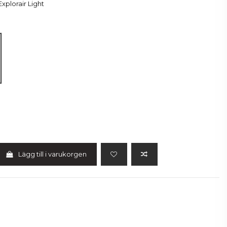
xplorair Light
lue
Lägg till i varukorgen