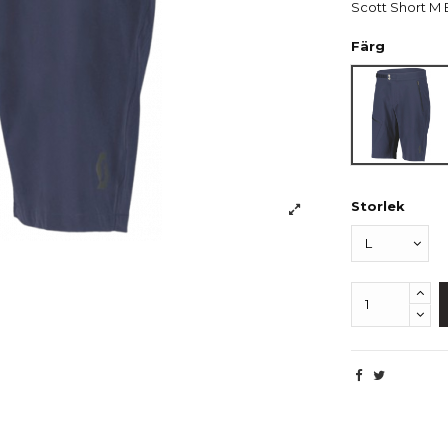
Scott Short M E
Färg
Dark B
Storlek