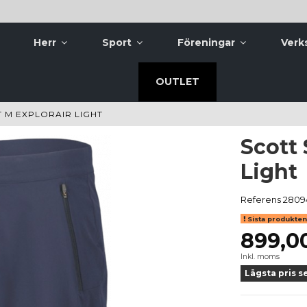
Herr
Sport
Föreningar
Verk
OUTLET
 M EXPLORAIR LIGHT
Scott 
Light
Referens
2809
Sista produkten 
899,0
Inkl. moms
Lägsta pris s