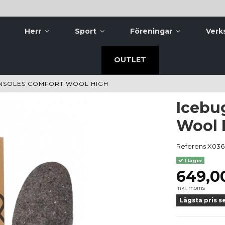
Herr
Sport
Föreningar
Verk
OUTLET
INSOLES COMFORT WOOL HIGH
Icebu
Wool 
Referens
X036
I lager
649,0
Inkl. moms
Lägsta pris s