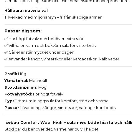
Ger bra inpassning i skon och minimerar risken för överpronation.
Hållbara materialval
Tillverkad med miljöhänsyn – fri från skadliga ämnen.
Passar dig som:
✅ Har högt fotvalv och behöver extra stöd
✅ Vill ha en varm och bekväm sula för vinterbruk
✅ Går eller står mycket under dagen
✅ Använder kängor, vinterskor eller vardagsskor i kallt väder
Profil:
Hög
Ytmaterial:
Merinoull
Stötdämpning:
Hög
Fotvalvstöd:
För högt fotvalv
Typ:
Premium inläggssula för komfort, stöd och värme
Passar i:
Vandringskängor, vinterskor, vardagsskor, boots
Icebug Comfort Wool High – sula med både hjärta och håll
Stöd där du behöver det. Värme när du vill ha det.