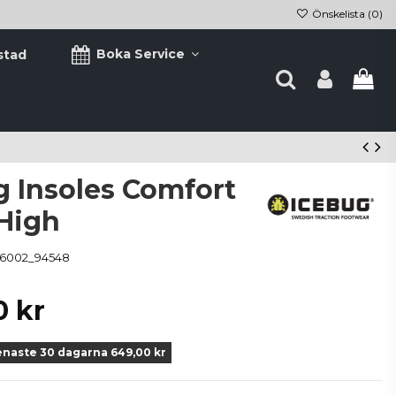
Önskelista (
0
)
Boka Service
stad
g Insoles Comfort
High
6002_94548
0 kr
enaste 30 dagarna 649,00 kr