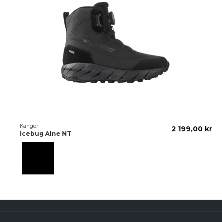
Kängor
2 199,00 kr
Icebug Alne NT
Black