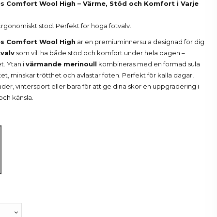
es Comfort Wool High – Värme, Stöd och Komfort i Varje
rgonomiskt stöd. Perfekt för höga fotvalv.
es Comfort Wool High
är en premiuminnersula designad för dig
valv
som vill ha både stöd och komfort under hela dagen –
t. Ytan i
värmande merinoull
kombineras med en formad sula
tet, minskar trötthet och avlastar foten. Perfekt för kalla dagar,
r, vintersport eller bara för att ge dina skor en uppgradering i
och känsla.
elange