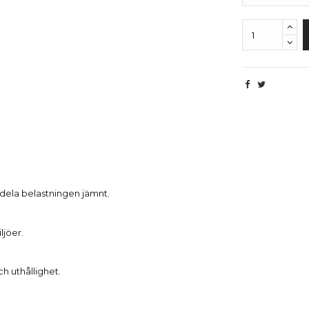
Beskrivning
rdela belastningen jämnt.
ljöer.
h uthållighet.