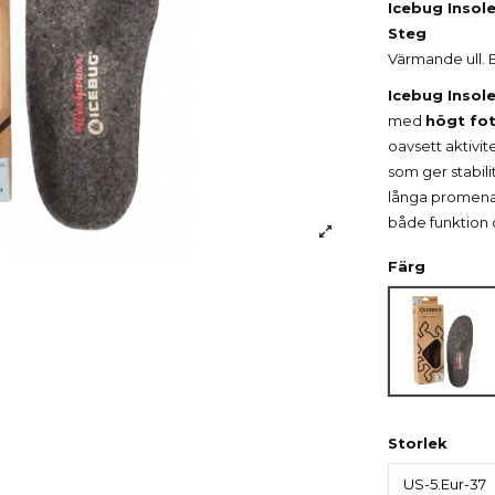
Icebug Insol
Steg
Värmande ull. E
Icebug Insol
med
högt fot
oavsett aktivite
som ger stabili
långa promenade
både funktion 
Färg
GreyM
Storlek