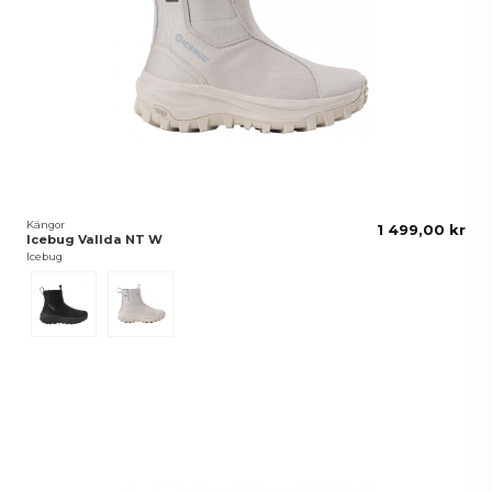
Kängor
1 499,00 kr
Icebug Vallda NT W
Icebug
Black
Macadamia