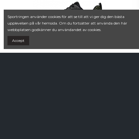
Sportringen använder cookies för att se till att vi ger dig den bästa
upplevelsen på vår hemsida. Om du fortsätter att använda den här
webbplatsen godkänner du användandet av cookies.
Accept
Dubbskor
1 899,00 kr
Newrun M BUGrip
Icebug
Svart
Villkor
Contact us
Köpvillkor
Kullmans Lek och Sport