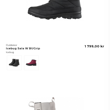
Dubbskor
1 799,00 kr
Icebug Sala W BUGrip
Icebug
Black
Mulberry