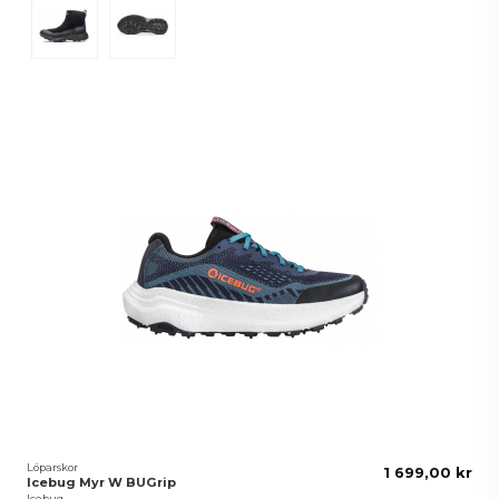
Svart
Hazel
Löparskor
1 699,00 kr
Icebug Myr W BUGrip
Icebug