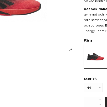
Maxad kontroll.
Reebok Nano
gymmet och i v
rörelsefrihet, v
och burpees. 
Energy Foam i 
Färg
Blk/En
Storlek