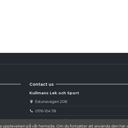
Reviews
(0)
Contact us
Kullmans Lek och Sport
Estunavägen 20B
0176-104 78
webshop.norrtalje@sportringen.se
 bästa upplevelsen på vår hemsida. Om du fortsätter att använda den 