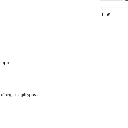
Beskrivning
 hopp.
ning till agilitypass.