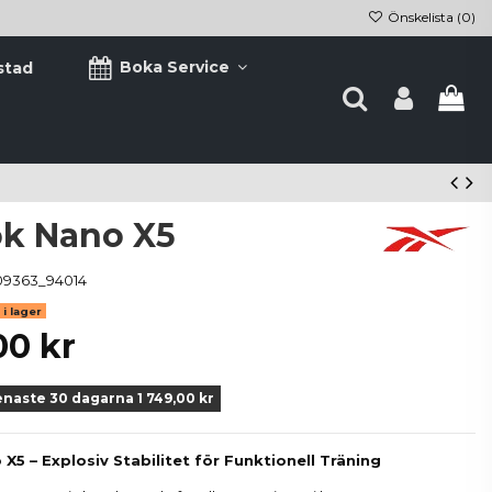
Önskelista (
0
)
Boka Service
stad
k Nano X5
09363_94014
i lager
00 kr
enaste 30 dagarna 1 749,00 kr
5 – Explosiv Stabilitet för Funktionell Träning