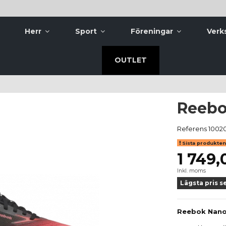
Herr
Sport
Föreningar
Verk
OUTLET
Reebo
Referens
1002
Sista produkten 
1 749,
Inkl. moms
Lägsta pris s
Reebok Nano X