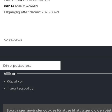
ean13
1200161424489
Tillgänglig efter datum:
2025-09-21
No reviews
Villkor
Köpvillkor
Integritetspolicy
Sportringen använder cookies för att se till att vi ger dig den