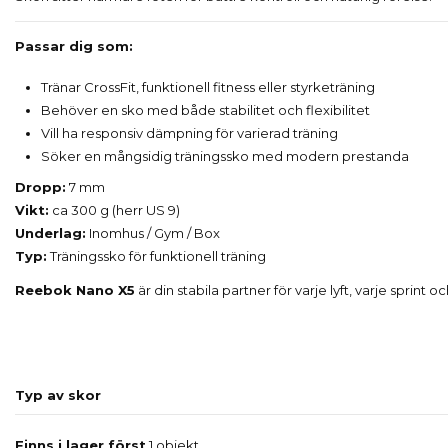
Passar dig som:
Tränar CrossFit, funktionell fitness eller styrketräning
Behöver en sko med både stabilitet och flexibilitet
Vill ha responsiv dämpning för varierad träning
Söker en mångsidig träningssko med modern prestanda
Dropp:
7 mm
Vikt:
ca 300 g (herr US 9)
Underlag:
Inomhus / Gym / Box
Typ:
Träningssko för funktionell träning
Reebok Nano X5
är din stabila partner för varje lyft, varje sprint 
Typ av skor
Finns i lager först
1 objekt