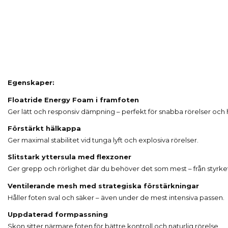
Egenskaper:
Floatride Energy Foam i framfoten
Ger lätt och responsiv dämpning – perfekt för snabba rörelser och
Förstärkt hälkappa
Ger maximal stabilitet vid tunga lyft och explosiva rörelser.
Slitstark yttersula med flexzoner
Ger grepp och rörlighet där du behöver det som mest – från styrketrä
Ventilerande mesh med strategiska förstärkningar
Håller foten sval och säker – även under de mest intensiva passen.
Uppdaterad formpassning
Skon sitter närmare foten för bättre kontroll och naturlig rörelse.