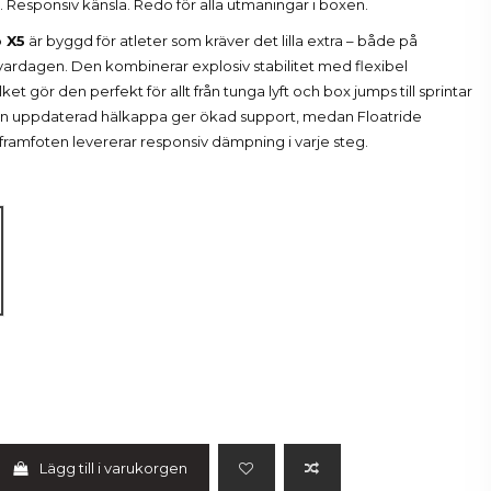
 Responsiv känsla. Redo för alla utmaningar i boxen.
 X5
är byggd för atleter som kräver det lilla extra – både på
ardagen. Den kombinerar explosiv stabilitet med flexibel
ilket gör den perfekt för allt från tunga lyft och box jumps till sprintar
En uppdaterad hälkappa ger ökad support, medan Floatride
framfoten levererar responsiv dämpning i varje steg.
gy Red
Lägg till i varukorgen