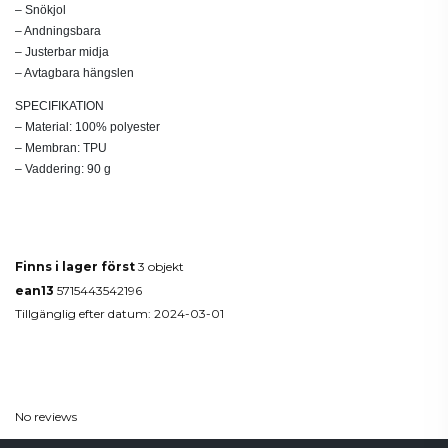
– Snökjol
– Andningsbara
– Justerbar midja
– Avtagbara hängslen
SPECIFIKATION
– Material: 100% polyester
– Membran: TPU
– Vaddering: 90 g
Produktdetaljer
Finns i lager först
3 objekt
ean13
5715443542196
Tillgänglig efter datum:
2024-03-01
Reviews
(0)
No reviews