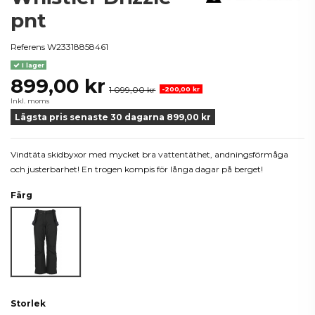
pnt
Referens
W23318858461
I lager
899,00 kr
1 099,00 kr
-200,00 kr
Inkl. moms
Lägsta pris senaste 30 dagarna 899,00 kr
Vindtäta skidbyxor med mycket bra vattentäthet, andningsförmåga
och justerbarhet! En trogen kompis för långa dagar på berget!
Färg
Svart
Storlek