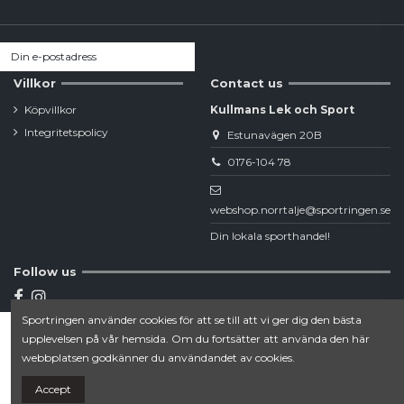
Villkor
Contact us
Köpvillkor
Kullmans Lek och Sport
Integritetspolicy
Estunavägen 20B
0176-104 78
webshop.norrtalje@sportringen.se
Din lokala sporthandel!
Follow us
Sportringen använder cookies för att se till att vi ger dig den bästa
Newsletter
upplevelsen på vår hemsida. Om du fortsätter att använda den här
Lägg till i varukorgen
webbplatsen godkänner du användandet av cookies.
Accept