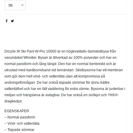
Beskrivning
Drizzle W Ski Pant W-Pro 10000 är en högkvalitativ damskidbyxa från
varumärket Whistler. Byxan är tillverkad av 100% polyester och har en
normal passform och lång längd. Den har en normal benbredd och är
utrustad med kardborreband vid benändan. Skidbyxorna har ett membran
som gör dem helt vind- och vattentäta utan att kompromissa på
andningsförmågan. De har också tejpade sömmar för ännu bättre
vattentäthet och har en lätt vaddering för extra värme. Byxorna är justerbar i
midjan och hängslena är avtagbar. De har också en snökjol och YKK®-
dragkedjor.
EGENSKAPER
– Normal passform
– Vind- och vattentäta
– Tejpade sömmar