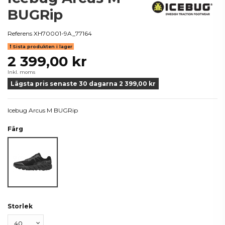
BUGRip
Referens
XH70001-9A_77164
Sista produkten i lager
2 399,00 kr
Inkl. moms
Lägsta pris senaste 30 dagarna 2 399,00 kr
Icebug Arcus M BUGRip
Färg
TrueBlack
Storlek