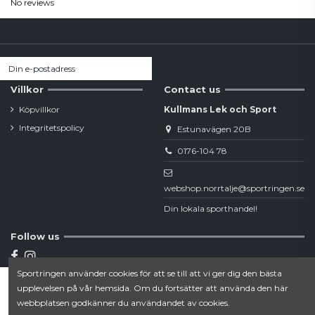
No reviews
Villkor
Contact us
Köpvillkor
Kullmans Lek och Sport
Integritetspolicy
Estunavägen 20B
0176-104 78
webshop.norrtalje@sportringen.se
Din lokala sporthandel!
Follow us
Sportringen använder cookies för att se till att vi ger dig den bästa
Newsletter
upplevelsen på vår hemsida. Om du fortsätter att använda den här
Lägg till i varukorgen
webbplatsen godkänner du användandet av cookies.