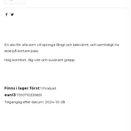
Beskrivning
En sko för alla som vill springa långt och bekvämt, och samtidigt ha
stöd på kortare pass.
Hög komfort, låg vikt och suveränt grepp.
Produktdetaljer
Finns i lager först
1 Produkt
ean13
7310710339851
Tillgänglig efter datum:
2024-10-28
Reviews
(0)