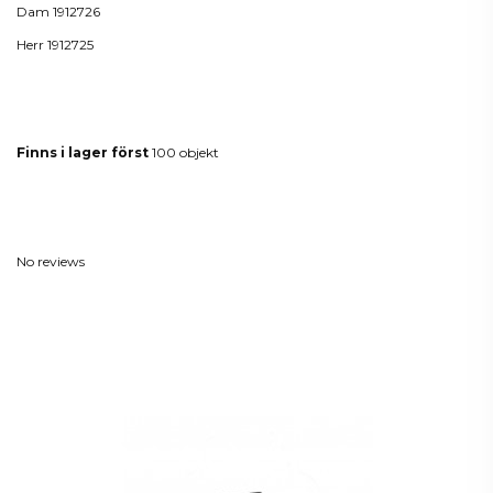
Dam 1912726
Herr 1912725
Produktdetaljer
Finns i lager först
100 objekt
Reviews
(0)
No reviews
Kunder som köpt denna produkt
köpte också: