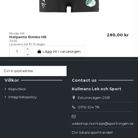
Rimbo HK
290,00 kr
Hotpants Rimbo HK
29.20
Leverans tid 10-15 dagar.
Lägg till i varukorgen
Villkor
Contact us
Köpvillkor
Kullmans Lek och Sport
Integritetspolicy
Estunavägen 20B
0176-104 78
webshop.norrtalje@sportringen.se
Din lokala sporthandel!