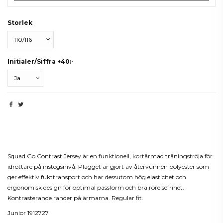
Storlek
Initialer/Siffra +40:-
Beskrivning
Squad Go Contrast Jersey är en funktionell, kortärmad träningströja för
idrottare på instegsnivå. Plagget är gjort av återvunnen polyester som
ger effektiv fukttransport och har dessutom hög elasticitet och
ergonomisk design för optimal passform och bra rörelsefrihet.
Kontrasterande ränder på ärmarna. Regular fit.
Junior 1912727