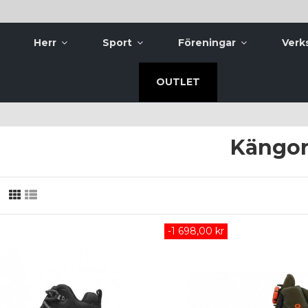
Herr
Sport
Föreningar
Verk
OUTLET
Kängo
-1 698,00 kr