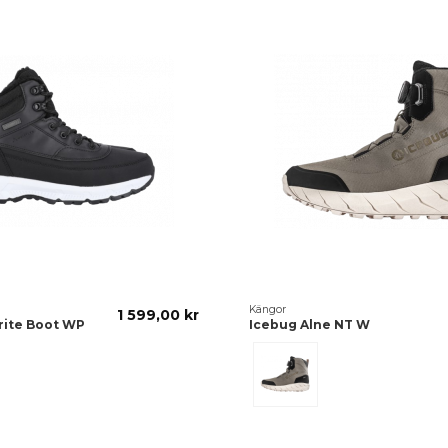
Kängor
1 599,00 kr
rite Boot WP
Icebug Alne NT W
Timber