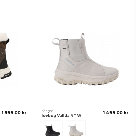
Kängor
1 599,00 kr
1 499,00 kr
Icebug Vallda NT W
Black
Macadamia