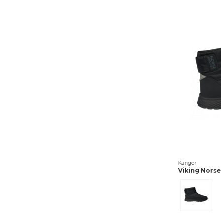
Kängor
Viking Nors
Black