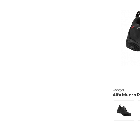
Kängor
Alfa Munro 
Svart