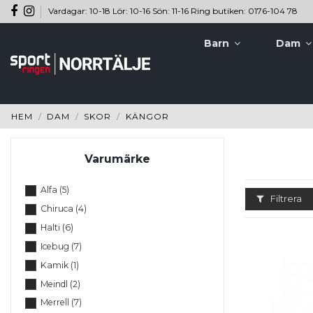
Vardagar: 10-18 Lör: 10-16 Sön: 11-16 Ring butiken: 0176-104 78
Barn
Dam
HEM
DAM
SKOR
KÄNGOR
Varumärke
Alfa
(5)
Filtrera
Chiruca
(4)
Halti
(6)
Icebug
(7)
Kamik
(1)
Meindl
(2)
Merrell
(7)