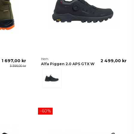
Hem
1 697,00 kr
2 499,00 kr
Alfa Piggen 2.0 APS GTX W
3 395,00 kr
Phantom Black
−60%