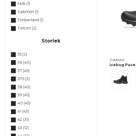
Mols
(1)
Salomon
(1)
Timberland
(1)
Tretorn
(2)
Viking
(1)
Storlek
Whistler
(7)
35
(2)
Dubbskor
36
(40)
Icebug Pace
37
(45)
Svart
37.5
(3)
38
(45)
39
(45)
40
(45)
41
(43)
42
(31)
43
(12)
44
(12)