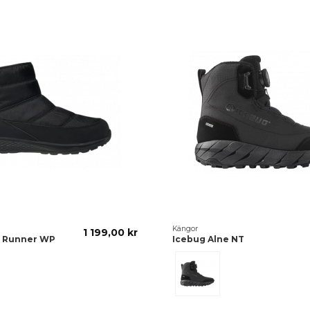
Kängor
1 199,00 kr
e Runner WP
Icebug Alne NT
Black