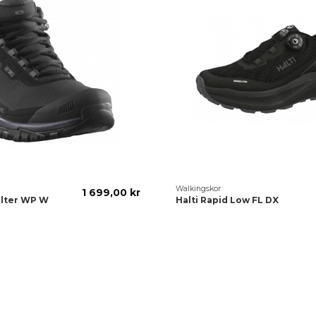
Walkingskor
1 699,00 kr
lter WP W
Halti Rapid Low FL DX
ine Iron/Excalibur