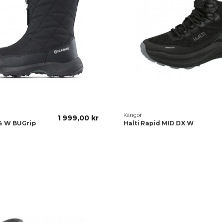
Kängor
1 999,00 kr
o4 W BUGrip
Halti Rapid MID DX W