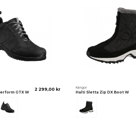
Kängor
2 299,00 kr
Perform GTX W
Halti Sletta Zip DX Boot W
Black
Black/White