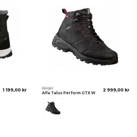
Kängor
1 199,00 kr
2 999,00 kr
Alfa Talus Perform GTX W
Black