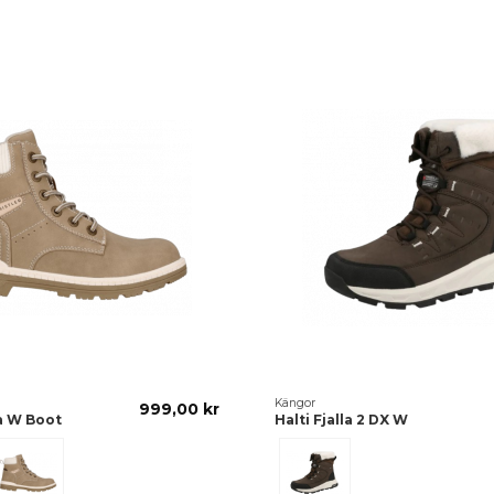
Kängor
999,00 kr
la W Boot
Halti Fjalla 2 DX W
olid
Light/Taupe
Black/Coffee