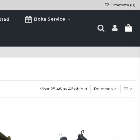
Önskelista (
0
)
Boka Service
stad
r
Visar 25-46 av 46 objekt
Relevans
22