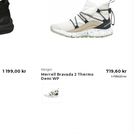
Kängor
1 199,00 kr
719,60 kr
Merrell Bravada 2 Thermo
1 799,00 kr
Demi WP
Moonbeam