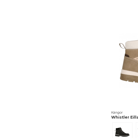
Kängor
Whistler Eil
Black S