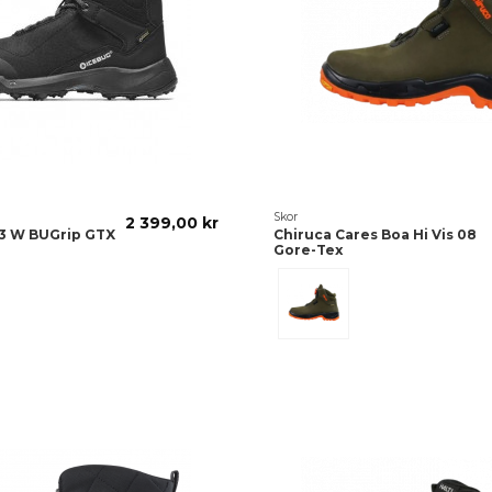
Skor
2 399,00 kr
3 W BUGrip GTX
Chiruca Cares Boa Hi Vis 08
Gore-Tex
Olive/Nubuck