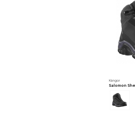
37.1/3.UK4½
(1)
49
(1)
Kängor
Salomon She
Black/N