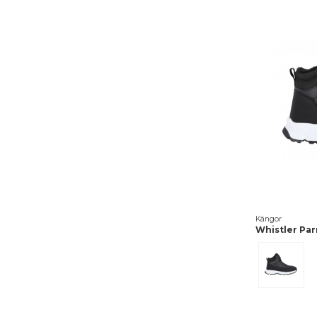
Kängor
Whistler Par
Svart